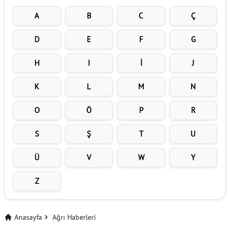
A
B
C
Ç
D
E
F
G
H
I
İ
J
K
L
M
N
O
Ö
P
R
S
Ş
T
U
Ü
V
W
Y
Z
Anasayfa
Ağrı Haberleri