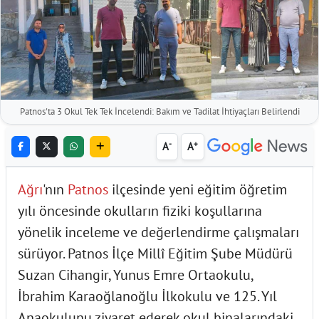
Patnos'ta 3 Okul Tek Tek İncelendi: Bakım ve Tadilat İhtiyaçları Belirlendi
-
+
A
A
Ağrı
'nın
Patnos
ilçesinde yeni eğitim öğretim
yılı öncesinde okulların fiziki koşullarına
yönelik inceleme ve değerlendirme çalışmaları
sürüyor. Patnos İlçe Millî Eğitim Şube Müdürü
Suzan Cihangir, Yunus Emre Ortaokulu,
İbrahim Karaoğlanoğlu İlkokulu ve 125. Yıl
Anaokulunu ziyaret ederek okul binalarındaki