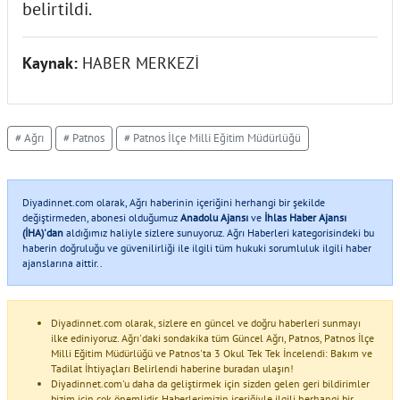
belirtildi.
Kaynak:
HABER MERKEZİ
# Ağrı
# Patnos
# Patnos İlçe Milli Eğitim Müdürlüğü
Diyadinnet.com olarak, Ağrı haberinin içeriğini herhangi bir şekilde
değiştirmeden, abonesi olduğumuz
Anadolu Ajansı
ve
İhlas Haber Ajansı
(İHA)'dan
aldığımız haliyle sizlere sunuyoruz. Ağrı Haberleri kategorisindeki bu
haberin doğruluğu ve güvenilirliği ile ilgili tüm hukuki sorumluluk ilgili haber
ajanslarına aittir..
Diyadinnet.com olarak, sizlere en güncel ve doğru haberleri sunmayı
ilke ediniyoruz. Ağrı'daki sondakika tüm Güncel Ağrı, Patnos, Patnos İlçe
Milli Eğitim Müdürlüğü ve Patnos'ta 3 Okul Tek Tek İncelendi: Bakım ve
Tadilat İhtiyaçları Belirlendi haberine buradan ulaşın!
Diyadinnet.com'u daha da geliştirmek için sizden gelen geri bildirimler
bizim için çok önemlidir. Haberlerimizin içeriğiyle ilgili herhangi bir