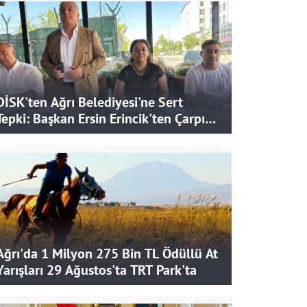
DİSK'ten Ağrı Belediyesi'ne Sert
Tepki: Başkan Ersin Erincik'ten Çarpıcı
İddialar
Ağrı'da 1 Milyon 275 Bin TL Ödüllü At
Yarışları 29 Ağustos'ta TRT Park'ta