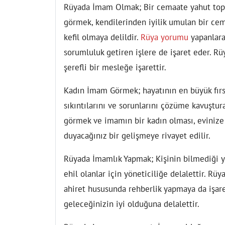
Rüyada İmam Olmak;
Bir cemaate yahut top
görmek, kendilerinden iyilik umulan bir cem
kefil olmaya delildir.
Rüya yorumu
yapanlara
sorumluluk getiren işlere de işaret eder. R
şerefli bir mesleğe işarettir.
Kadın İmam Görmek;
hayatının en büyük fır
sıkıntılarını ve sorunlarını çözüme kavuştu
görmek ve imamın bir kadın olması, evinize 
duyacağınız bir gelişmeye rivayet edilir.
Rüyada İmamlık Yapmak;
Kişinin bilmediği 
ehil olanlar için yöneticiliğe delalettir. R
ahiret hususunda rehberlik yapmaya da işare
geleceğinizin iyi olduğuna delalettir.