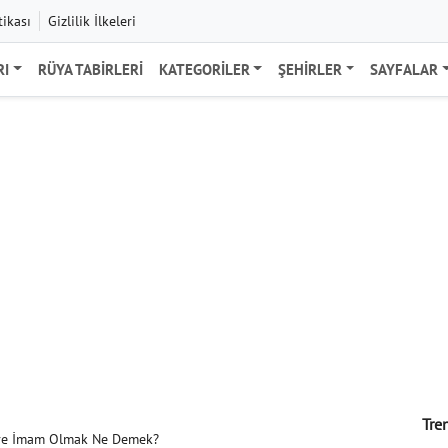
tikası
Gizlilik İlkeleri
RI
RÜYA TABIRLERI
KATEGORILER
ŞEHIRLER
SAYFALAR
Tre
ve İmam Olmak Ne Demek?