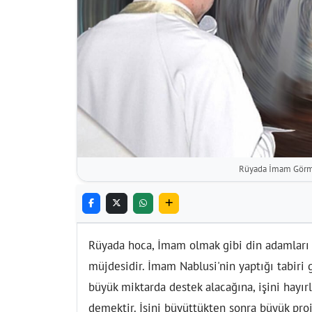
Rüyada İmam Gör
Rüyada hoca, İmam
olmak gibi din adamları 
müjdesidir. İmam Nablusi'nin yaptığı tabiri
büyük miktarda destek alacağına, işini hayırl
demektir. İşini büyüttükten sonra büyük pro