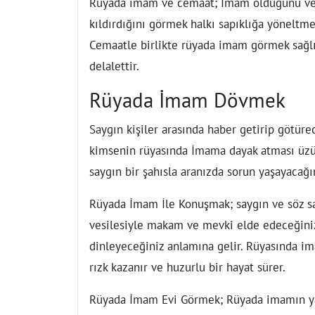
Rüyada imam ve cemaat;
İmam olduğunu ve 
kıldırdığını görmek halkı sapıklığa yöneltme
Cemaatle birlikte rüyada imam görmek sağl
delalettir.
Rüyada İmam Dövmek
Saygın kişiler arasında haber getirip götürec
kimsenin rüyasında İmama dayak atması üzü
saygın bir şahısla aranızda sorun yaşayacağın
Rüyada İmam İle Konuşmak;
saygın ve söz sa
vesilesiyle makam ve mevki elde edeceğinize
dinleyeceğiniz anlamına gelir. Rüyasında im
rızk kazanır ve huzurlu bir hayat sürer.
Rüyada İmam Evi Görmek;
Rüyada imamın yaş