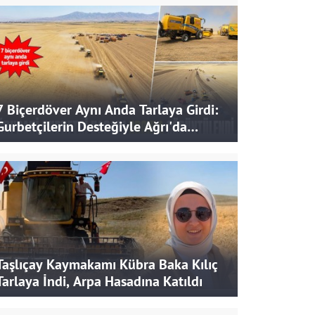
7 Biçerdöver Aynı Anda Tarlaya Girdi:
Gurbetçilerin Desteğiyle Ağrı'da
Bereketli Hasat
Taşlıçay Kaymakamı Kübra Baka Kılıç
Tarlaya İndi, Arpa Hasadına Katıldı