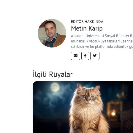
EDITÖR HAKKINDA
Metin Karip
Anadolu Üniversitesi Sosyal Bilimler 
muhabirlik yaptı. Rüya tabirleri üzerine
sahibidir ve bu platformda editörlük g
İlgili Rüyalar