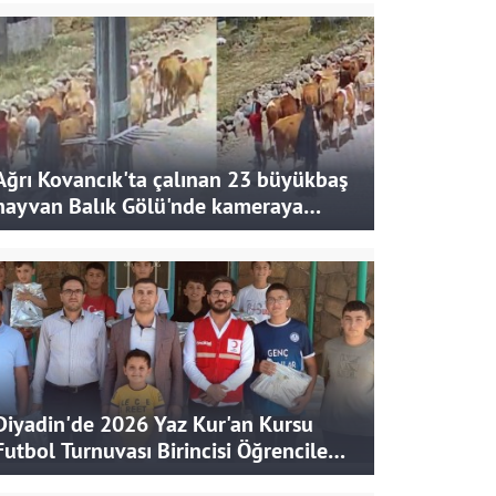
Ağrı Kovancık'ta çalınan 23 büyükbaş
hayvan Balık Gölü'nde kameraya
takıldı
Diyadin'de 2026 Yaz Kur'an Kursu
Futbol Turnuvası Birincisi Öğrencilere
Hediye