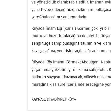
ve yöneticilik olarak tabir edilir. İmamın e
yana tövbe edeceğinize, rızkınızın bollaşac
şeref bulacağınız anlamındadır.
Rüyada İmam Eşi (Karısı) Görme;
çok iyi bir
mutlu ve huzurlu olacağına delalettir. Rüya
zenginliğe sahip olacağına talihinin ve kısm
kavuşacağına, yeni işler açılacağı anlamına 
Rüyada Köy İmamı Görmek;
Abdulgani Nablus
yaşamında yükselir, iyi makama sahip olur. 
halkının saygısını kazanacak, yüksek makam
muradına kısa süre içerisinde ereceğine yor
KAYNAK:
DİYADİNNET RÜYA