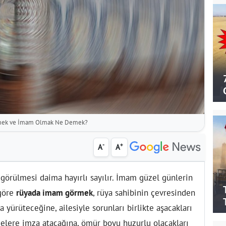
mek ve İmam Olmak Ne Demek?
-
+
A
A
görülmesi daima hayırlı sayılır. İmam güzel günlerin
 göre
rüyada imam görmek
, rüya sahibinin çevresinden
a yürüteceğine, ailesiyle sorunları birlikte aşacakları
jelere imza atacağına, ömür boyu huzurlu olacakları