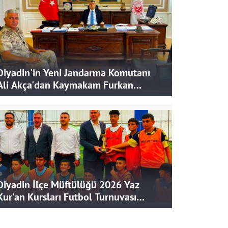
Diyadin'in Yeni Jandarma Komutanı
Ali Akça'dan Kaymakam Furkan
Korkusuz'a Ziyaret
Diyadin İlçe Müftülüğü 2026 Yaz
Kur'an Kursları Futbol Turnuvası
Tamamlandı