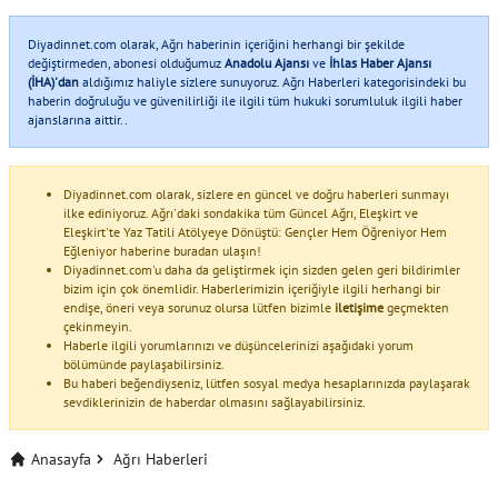
Diyadinnet.com olarak, Ağrı haberinin içeriğini herhangi bir şekilde
değiştirmeden, abonesi olduğumuz
Anadolu Ajansı
ve
İhlas Haber Ajansı
(İHA)'dan
aldığımız haliyle sizlere sunuyoruz. Ağrı Haberleri kategorisindeki bu
haberin doğruluğu ve güvenilirliği ile ilgili tüm hukuki sorumluluk ilgili haber
ajanslarına aittir..
Diyadinnet.com olarak, sizlere en güncel ve doğru haberleri sunmayı
ilke ediniyoruz. Ağrı'daki sondakika tüm Güncel Ağrı, Eleşkirt ve
Eleşkirt'te Yaz Tatili Atölyeye Dönüştü: Gençler Hem Öğreniyor Hem
Eğleniyor haberine buradan ulaşın!
Diyadinnet.com'u daha da geliştirmek için sizden gelen geri bildirimler
bizim için çok önemlidir. Haberlerimizin içeriğiyle ilgili herhangi bir
endişe, öneri veya sorunuz olursa lütfen bizimle
iletişime
geçmekten
çekinmeyin.
Haberle ilgili yorumlarınızı ve düşüncelerinizi aşağıdaki yorum
bölümünde paylaşabilirsiniz.
Bu haberi beğendiyseniz, lütfen sosyal medya hesaplarınızda paylaşarak
sevdiklerinizin de haberdar olmasını sağlayabilirsiniz.
Anasayfa
Ağrı Haberleri