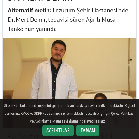
Alternatif metin:
Erzurum Şehir Hastanesi'nde
Dr. Mert Demir, tedavisi süren Ağrılı Musa
Tanko'nun yanında
Sitemizde kullanıcı deneyimini geliştirmek amacıyla çerezler kullanılmaktadır. Kişisel
verileriniz KVKK ve GDPR kapsamında işlenmektedir. Detaylı bilgi için Çerez Politikası
ve Aydınlatma Metni sayfalarını inceleyebilirsiniz.
AYRINTILAR
TAMAM
Ağrı'nın Hamur ilçesinden Erzurum Şehir