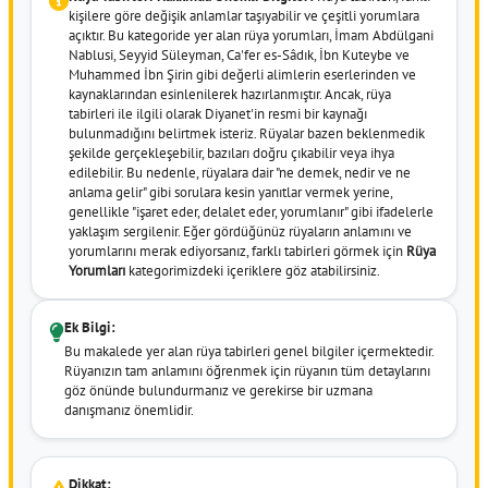
kişilere göre değişik anlamlar taşıyabilir ve çeşitli yorumlara
açıktır. Bu kategoride yer alan rüya yorumları, İmam Abdülgani
Nablusi, Seyyid Süleyman, Ca'fer es-Sâdık, İbn Kuteybe ve
Muhammed İbn Şirin gibi değerli alimlerin eserlerinden ve
kaynaklarından esinlenilerek hazırlanmıştır. Ancak, rüya
tabirleri ile ilgili olarak Diyanet'in resmi bir kaynağı
bulunmadığını belirtmek isteriz. Rüyalar bazen beklenmedik
şekilde gerçekleşebilir, bazıları doğru çıkabilir veya ihya
edilebilir. Bu nedenle, rüyalara dair "ne demek, nedir ve ne
anlama gelir" gibi sorulara kesin yanıtlar vermek yerine,
genellikle "işaret eder, delalet eder, yorumlanır" gibi ifadelerle
yaklaşım sergilenir. Eğer gördüğünüz rüyaların anlamını ve
yorumlarını merak ediyorsanız, farklı tabirleri görmek için
Rüya
Yorumları
kategorimizdeki içeriklere göz atabilirsiniz.
Ek Bilgi:
Bu makalede yer alan rüya tabirleri genel bilgiler içermektedir.
Rüyanızın tam anlamını öğrenmek için rüyanın tüm detaylarını
göz önünde bulundurmanız ve gerekirse bir uzmana
danışmanız önemlidir.
Dikkat: