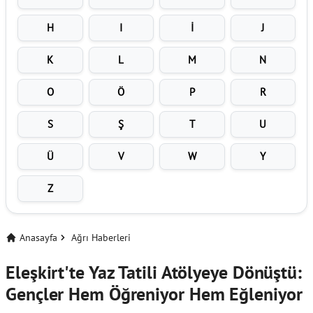
H
I
İ
J
K
L
M
N
O
Ö
P
R
S
Ş
T
U
Ü
V
W
Y
Z
Anasayfa
Ağrı Haberleri
Eleşkirt'te Yaz Tatili Atölyeye Dönüştü:
Gençler Hem Öğreniyor Hem Eğleniyor