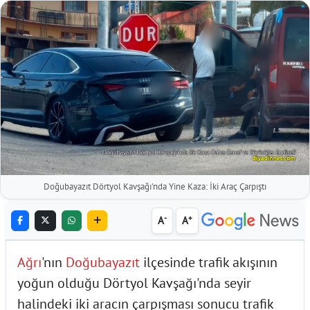
Doğubayazıt Dörtyol Kavşağı'nda Yine Kaza: İki Araç Çarpıştı
-
+
A
A
Ağrı
'nın
Doğubayazıt
ilçesinde trafik akışının
yoğun olduğu Dörtyol Kavşağı'nda seyir
halindeki iki aracın çarpışması sonucu trafik