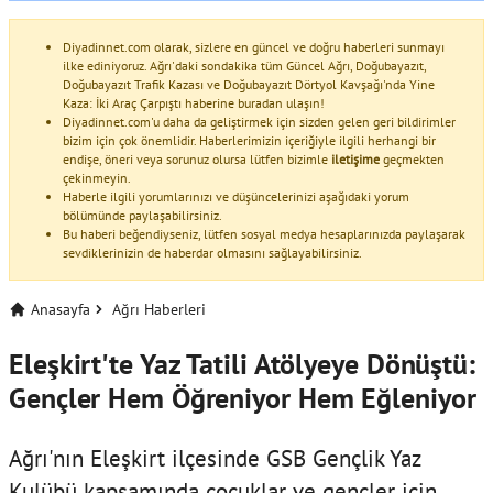
Diyadinnet.com olarak, sizlere en güncel ve doğru haberleri sunmayı
ilke ediniyoruz. Ağrı'daki sondakika tüm Güncel Ağrı, Doğubayazıt,
Doğubayazıt Trafik Kazası ve Doğubayazıt Dörtyol Kavşağı'nda Yine
Kaza: İki Araç Çarpıştı haberine buradan ulaşın!
Diyadinnet.com'u daha da geliştirmek için sizden gelen geri bildirimler
bizim için çok önemlidir. Haberlerimizin içeriğiyle ilgili herhangi bir
endişe, öneri veya sorunuz olursa lütfen bizimle
iletişime
geçmekten
çekinmeyin.
Haberle ilgili yorumlarınızı ve düşüncelerinizi aşağıdaki yorum
bölümünde paylaşabilirsiniz.
Bu haberi beğendiyseniz, lütfen sosyal medya hesaplarınızda paylaşarak
sevdiklerinizin de haberdar olmasını sağlayabilirsiniz.
Anasayfa
Ağrı Haberleri
Eleşkirt'te Yaz Tatili Atölyeye Dönüştü:
Gençler Hem Öğreniyor Hem Eğleniyor
Ağrı'nın Eleşkirt ilçesinde GSB Gençlik Yaz
Kulübü kapsamında çocuklar ve gençler için