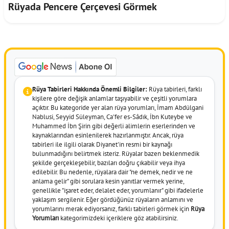
Rüyada Pencere Çerçevesi Görmek
Rüya Tabirleri Hakkında Önemli Bilgiler:
Rüya tabirleri, farklı
kişilere göre değişik anlamlar taşıyabilir ve çeşitli yorumlara
açıktır. Bu kategoride yer alan rüya yorumları, İmam Abdülgani
Nablusi, Seyyid Süleyman, Ca'fer es-Sâdık, İbn Kuteybe ve
Muhammed İbn Şirin gibi değerli alimlerin eserlerinden ve
kaynaklarından esinlenilerek hazırlanmıştır. Ancak, rüya
tabirleri ile ilgili olarak Diyanet'in resmi bir kaynağı
bulunmadığını belirtmek isteriz. Rüyalar bazen beklenmedik
şekilde gerçekleşebilir, bazıları doğru çıkabilir veya ihya
edilebilir. Bu nedenle, rüyalara dair "ne demek, nedir ve ne
anlama gelir" gibi sorulara kesin yanıtlar vermek yerine,
genellikle "işaret eder, delalet eder, yorumlanır" gibi ifadelerle
yaklaşım sergilenir. Eğer gördüğünüz rüyaların anlamını ve
yorumlarını merak ediyorsanız, farklı tabirleri görmek için
Rüya
Yorumları
kategorimizdeki içeriklere göz atabilirsiniz.