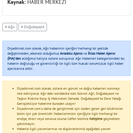
Kaynak:
HABER MERKEZİ
# Ağrı
# Doğubayazıt
Diyadinnet.com olarak, Ağrı haberinin içeriğini herhangi bir şekilde
değiştirmeden, abonesi olduğumuz
Anadolu Ajansı
ve
İhlas Haber Ajansı
(İHA)'dan
aldığımız haliyle sizlere sunuyoruz. Ağrı Haberleri kategorisindeki bu
haberin doğruluğu ve güvenilirliği ile ilgili tüm hukuki sorumluluk ilgili haber
ajanslarına aittir..
Diyadinnet.com olarak, sizlere en güncel ve doğru haberleri sunmayı
ilke ediniyoruz. Ağrı'daki sondakika tüm Güncel Ağrı, Doğubayazıt ve
Taşkın Riskine Karşı İş Makineleri Sahada: Doğubayazıt'ta Dere Yatağı
Genişletiliyor haberine buradan ulaşın!
Diyadinnet.com'u daha da geliştirmek için sizden gelen geri bildirimler
bizim için çok önemlidir. Haberlerimizin içeriğiyle ilgili herhangi bir
endişe, öneri veya sorunuz olursa lütfen bizimle
iletişime
geçmekten
çekinmeyin.
Haberle ilgili yorumlarınızı ve düşüncelerinizi aşağıdaki yorum