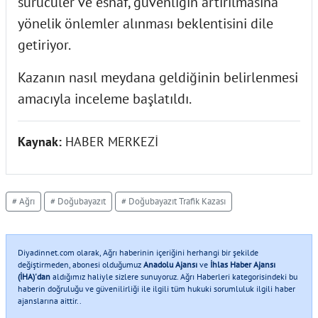
sürücüler ve esnaf, güvenliğin artırılmasına
yönelik önlemler alınması beklentisini dile
getiriyor.
Kazanın nasıl meydana geldiğinin belirlenmesi
amacıyla inceleme başlatıldı.
Kaynak:
HABER MERKEZİ
# Ağrı
# Doğubayazıt
# Doğubayazıt Trafik Kazası
Diyadinnet.com olarak, Ağrı haberinin içeriğini herhangi bir şekilde
değiştirmeden, abonesi olduğumuz
Anadolu Ajansı
ve
İhlas Haber Ajansı
(İHA)'dan
aldığımız haliyle sizlere sunuyoruz. Ağrı Haberleri kategorisindeki bu
haberin doğruluğu ve güvenilirliği ile ilgili tüm hukuki sorumluluk ilgili haber
ajanslarına aittir..