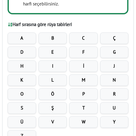
harfi seçebilirsiniz.
Harf sırasına göre rüya tabirleri
A
B
C
Ç
D
E
F
G
H
I
İ
J
K
L
M
N
O
Ö
P
R
S
Ş
T
U
Ü
V
W
Y
Z