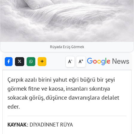
Rüyada Ecüş Görmek
-
+
A
A
Çarpık azalı birini yahut eğri büğrü bir şeyi
görmek fitne ve kaosa, insanları sıkıntıya
sokacak görüş, düşünce davranışlara delalet
eder.
KAYNAK:
DİYADİNNET RÜYA