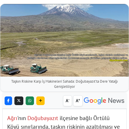
Taşkın Riskine Karşı İş Makineleri Sahada: Doğubayazıt'ta Dere Yatağı
Genişletiliyor
-
+
A
A
Ağrı
'nın
Doğubayazıt
ilçesine bağlı Örtülü
Köyü sınırlarında, taşkın riskinin azaltılması ve