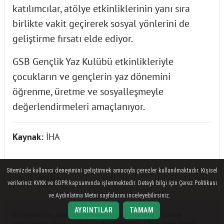
katılımcılar, atölye etkinliklerinin yanı sıra
birlikte vakit geçirerek sosyal yönlerini de
geliştirme fırsatı elde ediyor.
GSB Gençlik Yaz Kulübü etkinlikleriyle
çocukların ve gençlerin yaz dönemini
öğrenme, üretme ve sosyalleşmeyle
değerlendirmeleri amaçlanıyor.
Kaynak:
İHA
Sitemizde kullanıcı deneyimini geliştirmek amacıyla çerezler kullanılmaktadır. Kişisel
# Ağrı
# Eleşkirt
verileriniz KVKK ve GDPR kapsamında işlenmektedir. Detaylı bilgi için Çerez Politikası
ve Aydınlatma Metni sayfalarını inceleyebilirsiniz.
AYRINTILAR
TAMAM
Diyadinnet.com olarak, Ağrı haberinin içeriğini herhangi bir şekilde
değiştirmeden, abonesi olduğumuz
Anadolu Ajansı
ve
İhlas Haber Ajansı