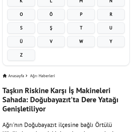
K
L
M
N
O
Ö
P
R
S
Ş
T
U
Ü
V
W
Y
Z
Anasayfa
Ağrı Haberleri
Taşkın Riskine Karşı İş Makineleri
Sahada: Doğubayazıt'ta Dere Yatağı
Genişletiliyor
Ağrı'nın Doğubayazıt ilçesine bağlı Örtülü