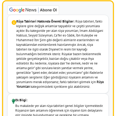
Rüya Tabirleri Hakkında Önemli Bilgiler:
Rüya tabirleri, farklı
kişilere göre değişik anlamlar taşıyabilir ve çeşitli yorumlara
açıktır. Bu kategoride yer alan rüya yorumları, İmam Abdülgani
Nablusi, Seyyid Süleyman, Ca'fer es-Sâdık, İbn Kuteybe ve
Muhammed İbn Şirin gibi değerli alimlerin eserlerinden ve
kaynaklarından esinlenilerek hazırlanmıştır. Ancak, rüya
tabirleri ile ilgili olarak Diyanet'in resmi bir kaynağı
bulunmadığını belirtmek isteriz. Rüyalar bazen beklenmedik
şekilde gerçekleşebilir, bazıları doğru çıkabilir veya ihya
edilebilir. Bu nedenle, rüyalara dair "ne demek, nedir ve ne
anlama gelir" gibi sorulara kesin yanıtlar vermek yerine,
genellikle "işaret eder, delalet eder, yorumlanır" gibi ifadelerle
yaklaşım sergilenir. Eğer gördüğünüz rüyaların anlamını ve
yorumlarını merak ediyorsanız, farklı tabirleri görmek için
Rüya
Yorumları
kategorimizdeki içeriklere göz atabilirsiniz.
Ek Bilgi:
Bu makalede yer alan rüya tabirleri genel bilgiler içermektedir.
Rüyanızın tam anlamını öğrenmek için rüyanın tüm detaylarını
göz önünde bulundurmanız ve gerekirse bir uzmana