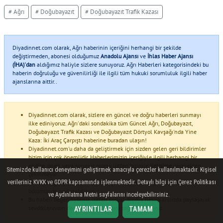
# Ağrı
# Doğubayazıt
# Doğubayazıt Trafik Kazası
Diyadinnet.com olarak, Ağrı haberinin içeriğini herhangi bir şekilde
değiştirmeden, abonesi olduğumuz
Anadolu Ajansı
ve
İhlas Haber Ajansı
(İHA)'dan
aldığımız haliyle sizlere sunuyoruz. Ağrı Haberleri kategorisindeki bu
haberin doğruluğu ve güvenilirliği ile ilgili tüm hukuki sorumluluk ilgili haber
ajanslarına aittir..
Diyadinnet.com olarak, sizlere en güncel ve doğru haberleri sunmayı
ilke ediniyoruz. Ağrı'daki sondakika tüm Güncel Ağrı, Doğubayazıt,
Doğubayazıt Trafik Kazası ve Doğubayazıt Dörtyol Kavşağı'nda Yine
Kaza: İki Araç Çarpıştı haberine buradan ulaşın!
Diyadinnet.com'u daha da geliştirmek için sizden gelen geri bildirimler
bizim için çok önemlidir. Haberlerimizin içeriğiyle ilgili herhangi bir
endişe, öneri veya sorunuz olursa lütfen bizimle
iletişime
geçmekten
Sitemizde kullanıcı deneyimini geliştirmek amacıyla çerezler kullanılmaktadır. Kişisel
çekinmeyin.
verileriniz KVKK ve GDPR kapsamında işlenmektedir. Detaylı bilgi için Çerez Politikası
Haberle ilgili yorumlarınızı ve düşüncelerinizi aşağıdaki yorum
bölümünde paylaşabilirsiniz.
ve Aydınlatma Metni sayfalarını inceleyebilirsiniz.
Bu haberi beğendiyseniz, lütfen sosyal medya hesaplarınızda paylaşarak
sevdiklerinizin de haberdar olmasını sağlayabilirsiniz.
AYRINTILAR
TAMAM