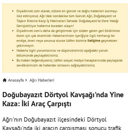
Diyadinnet.com olarak, sizlere en güncel ve doğru haberleri sunmayı
ilke ediniyoruz. Ağrı'daki sondakika tüm Güncel Ağrı, Doğubayazıt ve
Taşkın Riskine Karşı İş Makineleri Sahada: Doğubayazıt'ta Dere Yatağı
Genişletiliyor haberine buradan ulaşın!
Diyadinnet.com'u daha da geliştirmek için sizden gelen geri bildirimler
bizim için çok önemlidir. Haberlerimizin içeriğiyle ilgili herhangi bir
endişe, öneri veya sorunuz olursa lütfen bizimle
iletişime
geçmekten
çekinmeyin.
Haberle ilgili yorumlarınızı ve düşüncelerinizi aşağıdaki yorum
bölümünde paylaşabilirsiniz.
Bu haberi beğendiyseniz, lütfen sosyal medya hesaplarınızda paylaşarak
sevdiklerinizin de haberdar olmasını sağlayabilirsiniz.
Anasayfa
Ağrı Haberleri
Doğubayazıt Dörtyol Kavşağı'nda Yine
Kaza: İki Araç Çarpıştı
Ağrı'nın Doğubayazıt ilçesindeki Dörtyol
Kavşağı'nda iki aracın çarpışması sonucu trafik