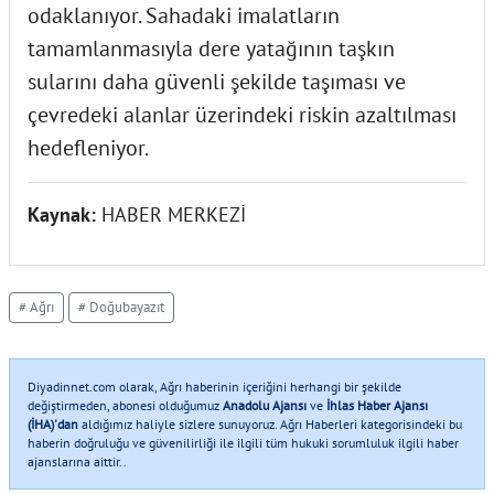
odaklanıyor. Sahadaki imalatların
tamamlanmasıyla dere yatağının taşkın
sularını daha güvenli şekilde taşıması ve
çevredeki alanlar üzerindeki riskin azaltılması
hedefleniyor.
Kaynak:
HABER MERKEZİ
# Ağrı
# Doğubayazıt
Diyadinnet.com olarak, Ağrı haberinin içeriğini herhangi bir şekilde
değiştirmeden, abonesi olduğumuz
Anadolu Ajansı
ve
İhlas Haber Ajansı
(İHA)'dan
aldığımız haliyle sizlere sunuyoruz. Ağrı Haberleri kategorisindeki bu
haberin doğruluğu ve güvenilirliği ile ilgili tüm hukuki sorumluluk ilgili haber
ajanslarına aittir..