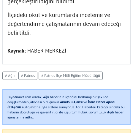
gerçekleştirildiğini bildirdi.
İlçedeki okul ve kurumlarda inceleme ve
değerlendirme çalışmalarının devam edeceği
belirtildi.
Kaynak:
HABER MERKEZİ
# Ağrı
# Patnos
# Patnos İlçe Milli Eğitim Müdürlüğü
Diyadinnet.com olarak, Ağrı haberinin içeriğini herhangi bir şekilde
değiştirmeden, abonesi olduğumuz
Anadolu Ajansı
ve
İhlas Haber Ajansı
(İHA)'dan
aldığımız haliyle sizlere sunuyoruz. Ağrı Haberleri kategorisindeki bu
haberin doğruluğu ve güvenilirliği ile ilgili tüm hukuki sorumluluk ilgili haber
ajanslarına aittir..