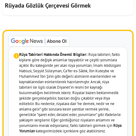
Rüyada Gözlük Çerçevesi Görmek
Rüya Tabirleri Hakkında Önemli Bilgiler:
Rüya tabirleri, farklı
kişilere göre değişik anlamlar taşıyabilir ve çeşitli yorumlara
açıktır. Bu kategoride yer alan rüya yorumları, İmam Abdülgani
Nablusi, Seyyid Süleyman, Ca'fer es-Sâdık, İbn Kuteybe ve
Muhammed İbn Şirin gibi değerli alimlerin eserlerinden ve
kaynaklarından esinlenilerek hazırlanmıştır. Ancak, rüya
tabirleri ile ilgili olarak Diyanet'in resmi bir kaynağı
bulunmadığını belirtmek isteriz. Rüyalar bazen beklenmedik
şekilde gerçekleşebilir, bazıları doğru çıkabilir veya ihya
edilebilir. Bu nedenle, rüyalara dair "ne demek, nedir ve ne
anlama gelir" gibi sorulara kesin yanıtlar vermek yerine,
genellikle "işaret eder, delalet eder, yorumlanır" gibi ifadelerle
yaklaşım sergilenir. Eğer gördüğünüz rüyaların anlamını ve
yorumlarını merak ediyorsanız, farklı tabirleri görmek için
Rüya
Yorumları
kategorimizdeki içeriklere göz atabilirsiniz.