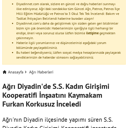
Diyadinnet.com olarak, sizlere en güncel ve doğru haberleri sunmayı
ilke ediniyoruz. Ağrı'daki sondakika tüm Güncel Ağrı, Patnos, Patnos İlçe
Milli Eğitim Müdürlüğü ve Patnos'ta 3 Okul Tek Tek İncelendi: Bakım ve
Tadilat İhtiyaçları Belirlendi haberine buradan ulaşın!
Diyadinnet.com'u daha da geliştirmek için sizden gelen geri bildirimler
bizim için çok önemlidir. Haberlerimizin içeriğiyle ilgili herhangi bir
endişe, öneri veya sorunuz olursa lütfen bizimle
iletişime
geçmekten
çekinmeyin.
Haberle ilgili yorumlarınızı ve düşüncelerinizi aşağıdaki yorum
bölümünde paylaşabilirsiniz.
Bu haberi beğendiyseniz, lütfen sosyal medya hesaplarınızda paylaşarak
sevdiklerinizin de haberdar olmasını sağlayabilirsiniz.
Anasayfa
Ağrı Haberleri
Ağrı Diyadin'de S.S. Kadın Girişimi
Kooperatifi İnşaatını Kaymakam
Furkan Korkusuz İnceledi
Ağrı'nın Diyadin ilçesinde yapımı süren S.S.