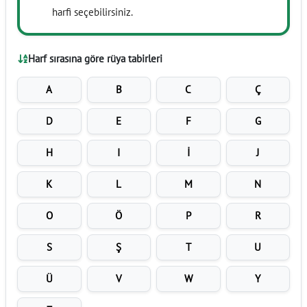
harfi seçebilirsiniz.
Harf sırasına göre rüya tabirleri
A
B
C
Ç
D
E
F
G
H
I
İ
J
K
L
M
N
O
Ö
P
R
S
Ş
T
U
Ü
V
W
Y