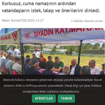
Korkusuz, cuma namazının ardından
vatandaşların istek, talep ve önerilerini dinledi.
Metin Karip
07.08.2026 22:17
2 dakika okuma süresi
Sitemizde kullanıcı deneyimini geliştirmek amacıyla çerezler kullanılmaktadır. Kişisel
verileriniz KVKK ve GDPR kapsamında işlenmektedir. Detaylı bilgi için Çerez Politikası
Ağrı Diyadin'de Cuma Buluşmaları Başladı: Kaymakam Furkan Korkusuz
ve Aydınlatma Metni sayfalarını inceleyebilirsiniz.
Vatandaşların Taleplerini Dinledi
AYRINTILAR
TAMAM