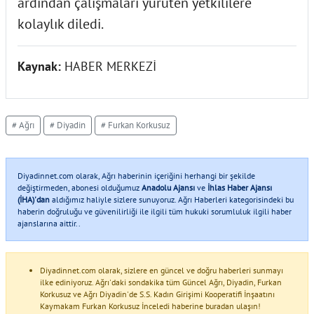
ardından çalışmaları yürüten yetkililere
kolaylık diledi.
Kaynak:
HABER MERKEZİ
# Ağrı
# Diyadin
# Furkan Korkusuz
Diyadinnet.com olarak, Ağrı haberinin içeriğini herhangi bir şekilde
değiştirmeden, abonesi olduğumuz
Anadolu Ajansı
ve
İhlas Haber Ajansı
(İHA)'dan
aldığımız haliyle sizlere sunuyoruz. Ağrı Haberleri kategorisindeki bu
haberin doğruluğu ve güvenilirliği ile ilgili tüm hukuki sorumluluk ilgili haber
ajanslarına aittir..
Diyadinnet.com olarak, sizlere en güncel ve doğru haberleri sunmayı
ilke ediniyoruz. Ağrı'daki sondakika tüm Güncel Ağrı, Diyadin, Furkan
Korkusuz ve Ağrı Diyadin'de S.S. Kadın Girişimi Kooperatifi İnşaatını
Kaymakam Furkan Korkusuz İnceledi haberine buradan ulaşın!