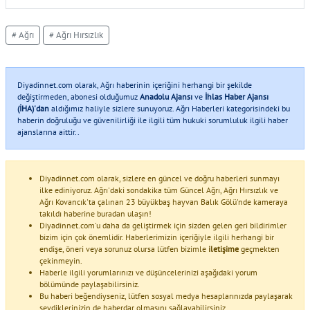
# Ağrı
# Ağrı Hırsızlık
Diyadinnet.com olarak, Ağrı haberinin içeriğini herhangi bir şekilde
değiştirmeden, abonesi olduğumuz
Anadolu Ajansı
ve
İhlas Haber Ajansı
(İHA)'dan
aldığımız haliyle sizlere sunuyoruz. Ağrı Haberleri kategorisindeki bu
haberin doğruluğu ve güvenilirliği ile ilgili tüm hukuki sorumluluk ilgili haber
ajanslarına aittir..
Diyadinnet.com olarak, sizlere en güncel ve doğru haberleri sunmayı
ilke ediniyoruz. Ağrı'daki sondakika tüm Güncel Ağrı, Ağrı Hırsızlık ve
Ağrı Kovancık'ta çalınan 23 büyükbaş hayvan Balık Gölü'nde kameraya
takıldı haberine buradan ulaşın!
Diyadinnet.com'u daha da geliştirmek için sizden gelen geri bildirimler
bizim için çok önemlidir. Haberlerimizin içeriğiyle ilgili herhangi bir
endişe, öneri veya sorunuz olursa lütfen bizimle
iletişime
geçmekten
çekinmeyin.
Haberle ilgili yorumlarınızı ve düşüncelerinizi aşağıdaki yorum
bölümünde paylaşabilirsiniz.
Bu haberi beğendiyseniz, lütfen sosyal medya hesaplarınızda paylaşarak
sevdiklerinizin de haberdar olmasını sağlayabilirsiniz.