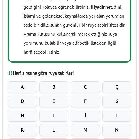
geldiğini kolayca öğrenebilirsiniz.
Diyadinnet
, dini,
İslami ve geleneksel kaynaklarda yer alan yorumları
sade bir dille sunan güvenilir bir rüya tabiri sitesidir.
Arama kutusunu kullanarak merak ettiğiniz rüya
yorumunu bulabilir veya alfabetik listeden ilgili
harfi seçebilirsiniz.
Harf sırasına göre rüya tabirleri
A
B
C
Ç
D
E
F
G
H
I
İ
J
K
L
M
N