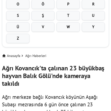
O
Ö
P
R
S
Ş
T
U
Ü
V
W
Y
Z
Anasayfa
Ağrı Haberleri
Ağrı Kovancık'ta çalınan 23 büyükbaş
hayvan Balık Gölü'nde kameraya
takıldı
Ağrı merkeze bağlı Kovancık köyünün Aşağı
Subaşı mezrasında 6 gün önce çalınan 23