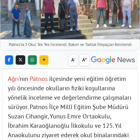
Patnos'ta 3 Okul Tek Tek İncelendi: Bakım ve Tadilat İhtiyaçları Belirlendi
-
+
A
A
Ağrı
'nın
Patnos
ilçesinde yeni eğitim öğretim
yılı öncesinde okulların fiziki koşullarına
yönelik inceleme ve değerlendirme çalışmaları
sürüyor. Patnos İlçe Millî Eğitim Şube Müdürü
Suzan Cihangir, Yunus Emre Ortaokulu,
İbrahim Karaoğlanoğlu İlkokulu ve 125. Yıl
Anaokulunu ziyaret ederek okul binalarındaki