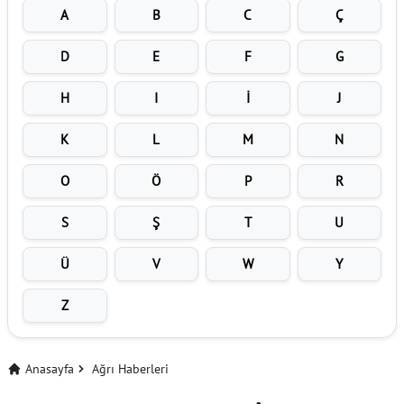
A
B
C
Ç
D
E
F
G
H
I
İ
J
K
L
M
N
O
Ö
P
R
S
Ş
T
U
Ü
V
W
Y
Z
Anasayfa
Ağrı Haberleri