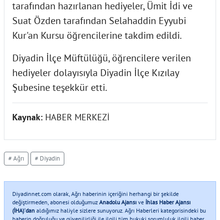
tarafından hazırlanan hediyeler, Ümit İdi ve
Suat Özden tarafından Selahaddin Eyyubi
Kur'an Kursu öğrencilerine takdim edildi.
Diyadin İlçe Müftülüğü, öğrencilere verilen
hediyeler dolayısıyla Diyadin İlçe Kızılay
Şubesine teşekkür etti.
Kaynak:
HABER MERKEZİ
# Ağrı
# Diyadin
Diyadinnet.com olarak, Ağrı haberinin içeriğini herhangi bir şekilde
değiştirmeden, abonesi olduğumuz
Anadolu Ajansı
ve
İhlas Haber Ajansı
(İHA)'dan
aldığımız haliyle sizlere sunuyoruz. Ağrı Haberleri kategorisindeki bu
haberin doğruluğu ve güvenilirliği ile ilgili tüm hukuki sorumluluk ilgili haber