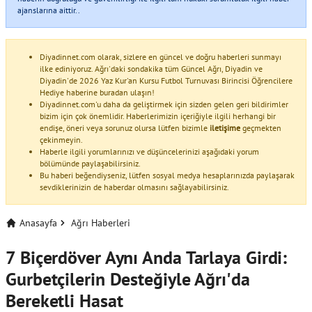
ajanslarına aittir..
Diyadinnet.com olarak, sizlere en güncel ve doğru haberleri sunmayı
ilke ediniyoruz. Ağrı'daki sondakika tüm Güncel Ağrı, Diyadin ve
Diyadin'de 2026 Yaz Kur'an Kursu Futbol Turnuvası Birincisi Öğrencilere
Hediye haberine buradan ulaşın!
Diyadinnet.com'u daha da geliştirmek için sizden gelen geri bildirimler
bizim için çok önemlidir. Haberlerimizin içeriğiyle ilgili herhangi bir
endişe, öneri veya sorunuz olursa lütfen bizimle
iletişime
geçmekten
çekinmeyin.
Haberle ilgili yorumlarınızı ve düşüncelerinizi aşağıdaki yorum
bölümünde paylaşabilirsiniz.
Bu haberi beğendiyseniz, lütfen sosyal medya hesaplarınızda paylaşarak
sevdiklerinizin de haberdar olmasını sağlayabilirsiniz.
Anasayfa
Ağrı Haberleri
7 Biçerdöver Aynı Anda Tarlaya Girdi:
Gurbetçilerin Desteğiyle Ağrı'da
Bereketli Hasat