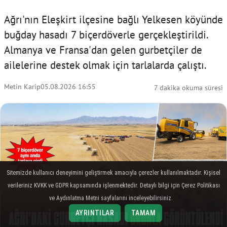
Ağrı'nın Eleşkirt ilçesine bağlı Yelkesen köyünde
buğday hasadı 7 biçerdöverle gerçekleştirildi.
Almanya ve Fransa'dan gelen gurbetçiler de
ailelerine destek olmak için tarlalarda çalıştı.
Metin Karip
05.08.2026 16:55
7 dakika okuma süresi
Sitemizde kullanıcı deneyimini geliştirmek amacıyla çerezler kullanılmaktadır. Kişisel
verileriniz KVKK ve GDPR kapsamında işlenmektedir. Detaylı bilgi için Çerez Politikası
ve Aydınlatma Metni sayfalarını inceleyebilirsiniz.
AYRINTILAR
TAMAM