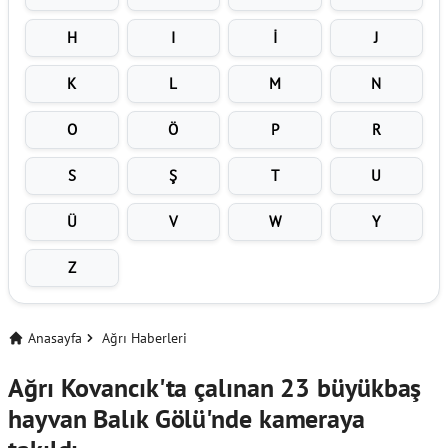
H
I
İ
J
K
L
M
N
O
Ö
P
R
S
Ş
T
U
Ü
V
W
Y
Z
Anasayfa
Ağrı Haberleri
Ağrı Kovancık'ta çalınan 23 büyükbaş
hayvan Balık Gölü'nde kameraya