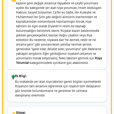
kişilere göre değişik anlamlar taşıyabilir ve çeşitli yorumlara
açıktır. Bu kategoride yer alan rüya yorumları, İmam Abdülgani
Nablusi, Seyyid Süleyman, Ca'fer es-Sâdık, İbn Kuteybe ve
Muhammed İbn Şirin gibi değerli alimlerin eserlerinden ve
kaynaklarından esinlenilerek hazırlanmıştır. Ancak, rüya
tabirleri ile ilgili olarak Diyanet'in resmi bir kaynağı
bulunmadığını belirtmek isteriz. Rüyalar bazen beklenmedik
şekilde gerçekleşebilir, bazıları doğru çıkabilir veya ihya
edilebilir. Bu nedenle, rüyalara dair "ne demek, nedir ve ne
anlama gelir" gibi sorulara kesin yanıtlar vermek yerine,
genellikle "işaret eder, delalet eder, yorumlanır" gibi ifadelerle
yaklaşım sergilenir. Eğer gördüğünüz rüyaların anlamını ve
yorumlarını merak ediyorsanız, farklı tabirleri görmek için
Rüya
Yorumları
kategorimizdeki içeriklere göz atabilirsiniz.
Ek Bilgi:
Bu makalede yer alan rüya tabirleri genel bilgiler içermektedir.
Rüyanızın tam anlamını öğrenmek için rüyanın tüm detaylarını
göz önünde bulundurmanız ve gerekirse bir uzmana
danışmanız önemlidir.
Dikkat: