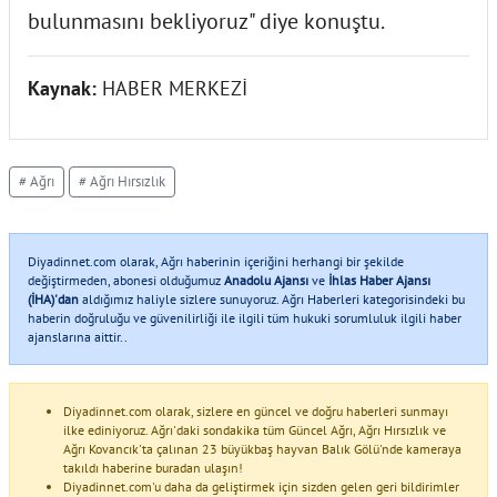
bulunmasını bekliyoruz" diye konuştu.
Kaynak:
HABER MERKEZİ
# Ağrı
# Ağrı Hırsızlık
Diyadinnet.com olarak, Ağrı haberinin içeriğini herhangi bir şekilde
değiştirmeden, abonesi olduğumuz
Anadolu Ajansı
ve
İhlas Haber Ajansı
(İHA)'dan
aldığımız haliyle sizlere sunuyoruz. Ağrı Haberleri kategorisindeki bu
haberin doğruluğu ve güvenilirliği ile ilgili tüm hukuki sorumluluk ilgili haber
ajanslarına aittir..
Diyadinnet.com olarak, sizlere en güncel ve doğru haberleri sunmayı
ilke ediniyoruz. Ağrı'daki sondakika tüm Güncel Ağrı, Ağrı Hırsızlık ve
Ağrı Kovancık'ta çalınan 23 büyükbaş hayvan Balık Gölü'nde kameraya
takıldı haberine buradan ulaşın!
Diyadinnet.com'u daha da geliştirmek için sizden gelen geri bildirimler