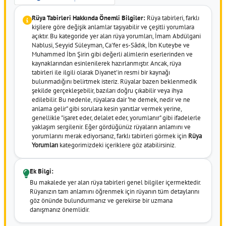
Rüya Tabirleri Hakkında Önemli Bilgiler:
Rüya tabirleri, farklı
kişilere göre değişik anlamlar taşıyabilir ve çeşitli yorumlara
açıktır. Bu kategoride yer alan rüya yorumları, İmam Abdülgani
Nablusi, Seyyid Süleyman, Ca'fer es-Sâdık, İbn Kuteybe ve
Muhammed İbn Şirin gibi değerli alimlerin eserlerinden ve
kaynaklarından esinlenilerek hazırlanmıştır. Ancak, rüya
tabirleri ile ilgili olarak Diyanet'in resmi bir kaynağı
bulunmadığını belirtmek isteriz. Rüyalar bazen beklenmedik
şekilde gerçekleşebilir, bazıları doğru çıkabilir veya ihya
edilebilir. Bu nedenle, rüyalara dair "ne demek, nedir ve ne
anlama gelir" gibi sorulara kesin yanıtlar vermek yerine,
genellikle "işaret eder, delalet eder, yorumlanır" gibi ifadelerle
yaklaşım sergilenir. Eğer gördüğünüz rüyaların anlamını ve
yorumlarını merak ediyorsanız, farklı tabirleri görmek için
Rüya
Yorumları
kategorimizdeki içeriklere göz atabilirsiniz.
Ek Bilgi:
Bu makalede yer alan rüya tabirleri genel bilgiler içermektedir.
Rüyanızın tam anlamını öğrenmek için rüyanın tüm detaylarını
göz önünde bulundurmanız ve gerekirse bir uzmana
danışmanız önemlidir.