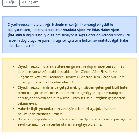
# Ağrı
# Eleşkirt
Diyadinnet.com olarak, Ağrı haberinin içeriğini herhangi bir şekilde
değiştirmeden, abonesi olduğumuz
Anadolu Ajansı
ve
İhlas Haber Ajansı
(İHA)'dan
aldığımız haliyle sizlere sunuyoruz. Ağrı Haberleri kategorisindeki bu
haberin doğruluğu ve güvenilirliği ile ilgili tüm hukuki sorumluluk ilgili haber
ajanslarına aittir..
Diyadinnet.com olarak, sizlere en güncel ve doğru haberleri sunmayı
ilke ediniyoruz. Ağrı'daki sondakika tüm Güncel Ağrı, Eleşkirt ve
Eleşkirt'te Yaz Tatili Atölyeye Dönüştü: Gençler Hem Öğreniyor Hem
Eğleniyor haberine buradan ulaşın!
Diyadinnet.com'u daha da geliştirmek için sizden gelen geri bildirimler
bizim için çok önemlidir. Haberlerimizin içeriğiyle ilgili herhangi bir
endişe, öneri veya sorunuz olursa lütfen bizimle
iletişime
geçmekten
çekinmeyin.
Haberle ilgili yorumlarınızı ve düşüncelerinizi aşağıdaki yorum
bölümünde paylaşabilirsiniz.
Bu haberi beğendiyseniz, lütfen sosyal medya hesaplarınızda paylaşarak
sevdiklerinizin de haberdar olmasını sağlayabilirsiniz.