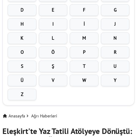
D
E
F
G
H
I
İ
J
K
L
M
N
O
Ö
P
R
S
Ş
T
U
Ü
V
W
Y
Z
Anasayfa
Ağrı Haberleri
Eleşkirt'te Yaz Tatili Atölyeye Dönüştü: