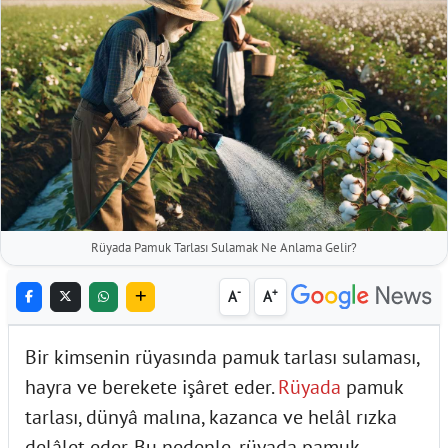
Rüyada Pamuk Tarlası Sulamak Ne Anlama Gelir?
-
+
A
A
Bir kimsenin rüyasında pamuk tarlası sulaması,
hayra ve berekete işâret eder.
Rüyada
pamuk
tarlası, dünyâ malına, kazanca ve helâl rızka
delâlet eder. Bu nedenle, rüyada pamuk