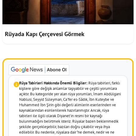
Rüyada Kapı Çerçevesi Görmek
Rüya Tabirleri Hakkında Önemli Bilgiler:
Rüya tabirleri, farklı
kişilere göre değişik anlamlar taşıyabilir ve çeşitli yorumlara
açıktır. Bu kategoride yer alan rüya yorumları, İmam Abdülgani
Nablusi, Seyyid Süleyman, Ca'fer es-Sâdık, İbn Kuteybe ve
Muhammed İbn Şirin gibi değerli alimlerin eserlerinden ve
kaynaklarından esinlenilerek hazırlanmıştır. Ancak, rüya
tabirleri ile ilgili olarak Diyanet'in resmi bir kaynağı
bulunmadığını belirtmek isteriz. Rüyalar bazen beklenmedik
şekilde gerçekleşebilir, bazıları doğru çıkabilir veya ihya
edilebilir. Bu nedenle, rüyalara dair "ne demek, nedir ve ne