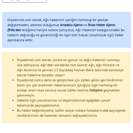
Diyadinnet.com olarak, Ağrı haberinin içeriğini herhangi bir şekilde
değiştirmeden, abonesi olduğumuz
Anadolu Ajansı
ve
İhlas Haber Ajansı
(İHA)'dan
aldığımız haliyle sizlere sunuyoruz. Ağrı Haberleri kategorisindeki bu
haberin doğruluğu ve güvenilirliği ile ilgili tüm hukuki sorumluluk ilgili haber
ajanslarına aittir..
Diyadinnet.com olarak, sizlere en güncel ve doğru haberleri sunmayı
ilke ediniyoruz. Ağrı'daki sondakika tüm Güncel Ağrı, Ağrı Hırsızlık ve
Ağrı Kovancık'ta çalınan 23 büyükbaş hayvan Balık Gölü'nde kameraya
takıldı haberine buradan ulaşın!
Diyadinnet.com'u daha da geliştirmek için sizden gelen geri bildirimler
bizim için çok önemlidir. Haberlerimizin içeriğiyle ilgili herhangi bir
endişe, öneri veya sorunuz olursa lütfen bizimle
iletişime
geçmekten
çekinmeyin.
Haberle ilgili yorumlarınızı ve düşüncelerinizi aşağıdaki yorum
bölümünde paylaşabilirsiniz.
Bu haberi beğendiyseniz, lütfen sosyal medya hesaplarınızda paylaşarak
sevdiklerinizin de haberdar olmasını sağlayabilirsiniz.