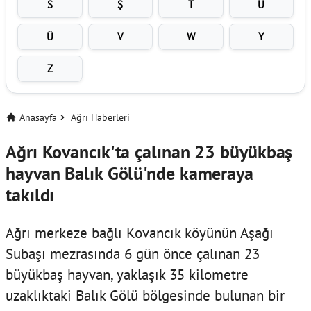
S
Ş
T
U
Ü
V
W
Y
Z
Anasayfa
Ağrı Haberleri
Ağrı Kovancık'ta çalınan 23 büyükbaş
hayvan Balık Gölü'nde kameraya
takıldı
Ağrı merkeze bağlı Kovancık köyünün Aşağı
Subaşı mezrasında 6 gün önce çalınan 23
büyükbaş hayvan, yaklaşık 35 kilometre
uzaklıktaki Balık Gölü bölgesinde bulunan bir