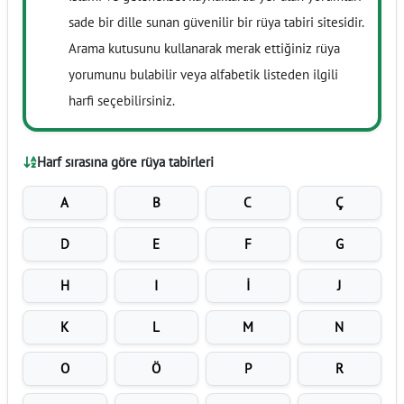
sade bir dille sunan güvenilir bir rüya tabiri sitesidir.
Arama kutusunu kullanarak merak ettiğiniz rüya
yorumunu bulabilir veya alfabetik listeden ilgili
harfi seçebilirsiniz.
Harf sırasına göre rüya tabirleri
A
B
C
Ç
D
E
F
G
H
I
İ
J
K
L
M
N
O
Ö
P
R