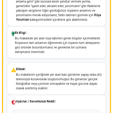
anlama gelir" gibi sorulara kesin yanıtlar vermek yerine,
genellikle "işaret eder, delalet eder, yorumlanır" gibi ifadelerle
yaklaşım sergilenir. Eğer gördüğünüz rüyaların anlamını ve
yorumlarını merak ediyorsanız, farklı tabirleri görmek için
Rüya
Yorumları
kategorimizdeki içeriklere göz atabilirsiniz.
Ek Bilgi:
Bu makalede yer alan rüya tabirleri genel bilgiler içermektedir.
Rüyanızın tam anlamını öğrenmek için rüyanın tüm detaylarını
göz önünde bulundurmanız ve gerekirse bir uzmana
danışmanız önemlidir.
Dikkat:
Bu makalenin içeriğinde yer alan bazı görseller yapay zeka (AI)
teknolojisi kullanılarak oluşturulmuştur. Bu görseller gerçek
fotoğraflar veya çizimler olmayabilir ve hayal gücüne dayalı
olarak üretilmiş olabilir.
Uyarılar / Sorumluluk Reddi: