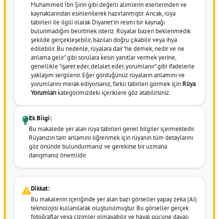
Muhammed İbn Şirin gibi değerli alimlerin eserlerinden ve
kaynaklarından esinlenilerek hazırlanmıştır. Ancak, rüya
tabirleri ile ilgili olarak Diyanet'in resmi bir kaynağı
bulunmadığını belirtmek isteriz. Rüyalar bazen beklenmedik
şekilde gerçekleşebilir, bazıları doğru çıkabilir veya ihya
edilebilir. Bu nedenle, rüyalara dair "ne demek, nedir ve ne
anlama gelir" gibi sorulara kesin yanıtlar vermek yerine,
genellikle "işaret eder, delalet eder, yorumlanır" gibi ifadelerle
yaklaşım sergilenir. Eğer gördüğünüz rüyaların anlamını ve
yorumlarını merak ediyorsanız, farklı tabirleri görmek için
Rüya
Yorumları
kategorimizdeki içeriklere göz atabilirsiniz.
Ek Bilgi:
Bu makalede yer alan rüya tabirleri genel bilgiler içermektedir.
Rüyanızın tam anlamını öğrenmek için rüyanın tüm detaylarını
göz önünde bulundurmanız ve gerekirse bir uzmana
danışmanız önemlidir.
Dikkat:
Bu makalenin içeriğinde yer alan bazı görseller yapay zeka (AI)
teknolojisi kullanılarak oluşturulmuştur. Bu görseller gerçek
fotoğraflar veya çizimler olmayabilir ve hayal gücüne dayalı