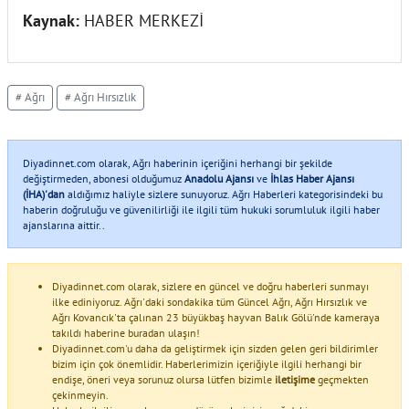
Kaynak:
HABER MERKEZİ
# Ağrı
# Ağrı Hırsızlık
Diyadinnet.com olarak, Ağrı haberinin içeriğini herhangi bir şekilde
değiştirmeden, abonesi olduğumuz
Anadolu Ajansı
ve
İhlas Haber Ajansı
(İHA)'dan
aldığımız haliyle sizlere sunuyoruz. Ağrı Haberleri kategorisindeki bu
haberin doğruluğu ve güvenilirliği ile ilgili tüm hukuki sorumluluk ilgili haber
ajanslarına aittir..
Diyadinnet.com olarak, sizlere en güncel ve doğru haberleri sunmayı
ilke ediniyoruz. Ağrı'daki sondakika tüm Güncel Ağrı, Ağrı Hırsızlık ve
Ağrı Kovancık'ta çalınan 23 büyükbaş hayvan Balık Gölü'nde kameraya
takıldı haberine buradan ulaşın!
Diyadinnet.com'u daha da geliştirmek için sizden gelen geri bildirimler
bizim için çok önemlidir. Haberlerimizin içeriğiyle ilgili herhangi bir
endişe, öneri veya sorunuz olursa lütfen bizimle
iletişime
geçmekten
çekinmeyin.