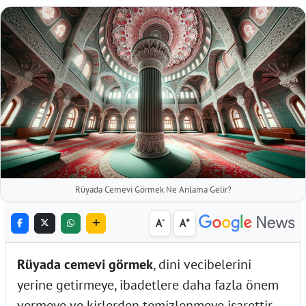
Rüyada Cemevi Görmek Ne Anlama Gelir?
-
+
A
A
Rüyada cemevi görmek
, dini vecibelerini
yerine getirmeye, ibadetlere daha fazla önem
vermeye ve kirlerden temizlenmeye işarettir.