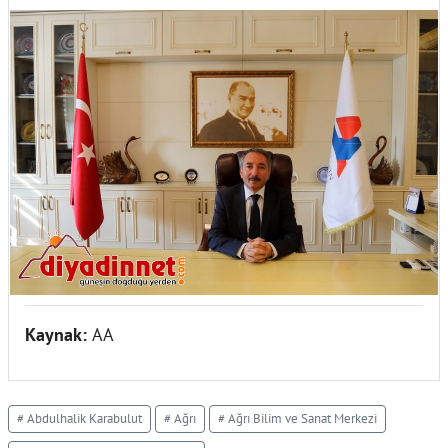
Kaynak:
AA
# Abdulhalik Karabulut
# Ağrı
# Ağrı Bilim ve Sanat Merkezi