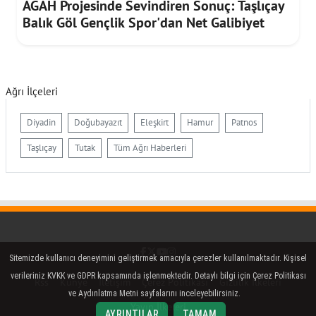
AGAH Projesinde Sevindiren Sonuç: Taşlıçay
Balık Göl Gençlik Spor'dan Net Galibiyet
Ağrı İlçeleri
Diyadin
Doğubayazıt
Eleşkirt
Hamur
Patnos
Taşlıçay
Tutak
Tüm Ağrı Haberleri
Facebook
Twitter (X)
YouTube
Instagram
Sitemizde kullanıcı deneyimini geliştirmek amacıyla çerezler kullanılmaktadır. Kişisel
verileriniz KVKK ve GDPR kapsamında işlenmektedir. Detaylı bilgi için Çerez Politikası
Rss
Künye
İletişim
Çerez Politikası
Gizlilik İlkeleri
ve Aydınlatma Metni sayfalarını inceleyebilirsiniz.
Yayın İlkeleri
AYRINTILAR
TAMAM