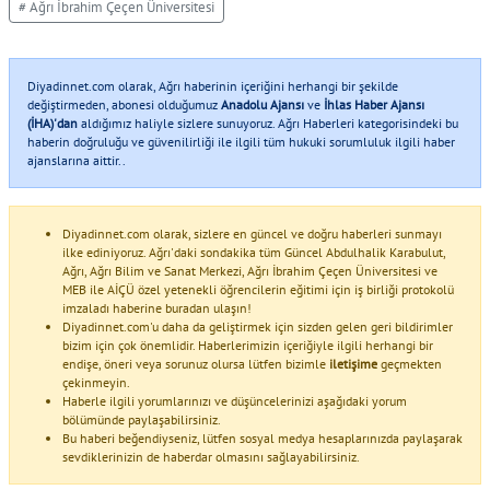
# Ağrı İbrahim Çeçen Üniversitesi
Diyadinnet.com olarak, Ağrı haberinin içeriğini herhangi bir şekilde
değiştirmeden, abonesi olduğumuz
Anadolu Ajansı
ve
İhlas Haber Ajansı
(İHA)'dan
aldığımız haliyle sizlere sunuyoruz. Ağrı Haberleri kategorisindeki bu
haberin doğruluğu ve güvenilirliği ile ilgili tüm hukuki sorumluluk ilgili haber
ajanslarına aittir..
Diyadinnet.com olarak, sizlere en güncel ve doğru haberleri sunmayı
ilke ediniyoruz. Ağrı'daki sondakika tüm Güncel Abdulhalik Karabulut,
Ağrı, Ağrı Bilim ve Sanat Merkezi, Ağrı İbrahim Çeçen Üniversitesi ve
MEB ile AİÇÜ özel yetenekli öğrencilerin eğitimi için iş birliği protokolü
imzaladı haberine buradan ulaşın!
Diyadinnet.com'u daha da geliştirmek için sizden gelen geri bildirimler
bizim için çok önemlidir. Haberlerimizin içeriğiyle ilgili herhangi bir
endişe, öneri veya sorunuz olursa lütfen bizimle
iletişime
geçmekten
çekinmeyin.
Haberle ilgili yorumlarınızı ve düşüncelerinizi aşağıdaki yorum
bölümünde paylaşabilirsiniz.
Bu haberi beğendiyseniz, lütfen sosyal medya hesaplarınızda paylaşarak
sevdiklerinizin de haberdar olmasını sağlayabilirsiniz.