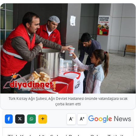
Türk Kızılay Ağrı Şubesi, Ağrı Devlet Hastanesi önünde vatandaşlara sıcak
çorba ikram etti
-
+
A
A