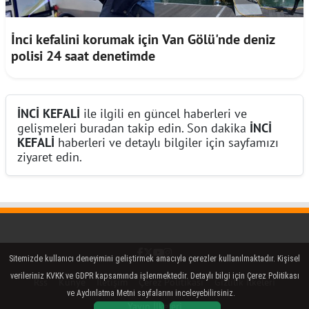
İnci kefalini korumak için Van Gölü'nde deniz
polisi 24 saat denetimde
İNCİ KEFALİ
ile ilgili en güncel haberleri ve
gelişmeleri buradan takip edin. Son dakika
İNCİ
KEFALİ
haberleri ve detaylı bilgiler için sayfamızı
ziyaret edin.
Facebook
Twitter (X)
YouTube
Instagram
Sitemizde kullanıcı deneyimini geliştirmek amacıyla çerezler kullanılmaktadır. Kişisel
verileriniz KVKK ve GDPR kapsamında işlenmektedir. Detaylı bilgi için Çerez Politikası
Rss
Künye
İletişim
Çerez Politikası
Gizlilik İlkeleri
ve Aydınlatma Metni sayfalarını inceleyebilirsiniz.
Yayın İlkeleri