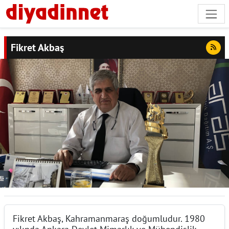
Fikret Akbaş
Fikret Akbaş, Kahramanmaraş doğumludur. 1980
yılında Ankara Devlet Mimarlık ve Mühendislik