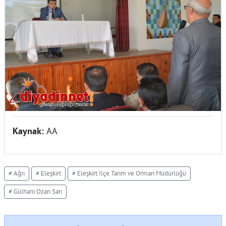
Kaynak:
AA
# Ağrı
# Eleşkirt
# Eleşkirt İlçe Tarım ve Orman Müdürlüğü
# Gülhani Ozan Sarı