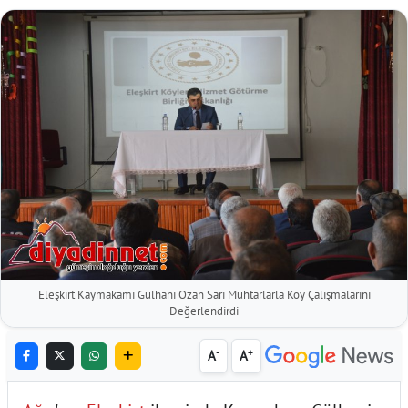
Eleşkirt Kaymakamı Gülhani Ozan Sarı Muhtarlarla Köy Çalışmalarını
Değerlendirdi
-
+
A
A