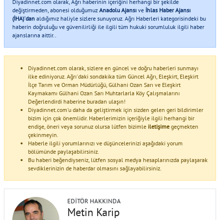
Diyadinnet.com olarak, Ağrı haberinin içeriğini herhangi bir şekilde
değiştirmeden, abonesi olduğumuz
Anadolu Ajansı
ve
İhlas Haber Ajansı
(İHA)'dan
aldığımız haliyle sizlere sunuyoruz. Ağrı Haberleri kategorisindeki bu
haberin doğruluğu ve güvenilirliği ile ilgili tüm hukuki sorumluluk ilgili haber
ajanslarına aittir..
Diyadinnet.com olarak, sizlere en güncel ve doğru haberleri sunmayı
ilke ediniyoruz. Ağrı'daki sondakika tüm Güncel Ağrı, Eleşkirt, Eleşkirt
İlçe Tarım ve Orman Müdürlüğü, Gülhani Ozan Sarı ve Eleşkirt
Kaymakamı Gülhani Ozan Sarı Muhtarlarla Köy Çalışmalarını
Değerlendirdi haberine buradan ulaşın!
Diyadinnet.com'u daha da geliştirmek için sizden gelen geri bildirimler
bizim için çok önemlidir. Haberlerimizin içeriğiyle ilgili herhangi bir
endişe, öneri veya sorunuz olursa lütfen bizimle
iletişime
geçmekten
çekinmeyin.
Haberle ilgili yorumlarınızı ve düşüncelerinizi aşağıdaki yorum
bölümünde paylaşabilirsiniz.
Bu haberi beğendiyseniz, lütfen sosyal medya hesaplarınızda paylaşarak
sevdiklerinizin de haberdar olmasını sağlayabilirsiniz.
EDITÖR HAKKINDA
Metin Karip