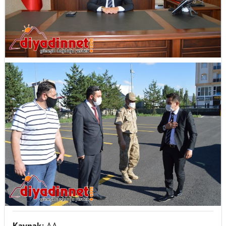
Kaynak:
AA