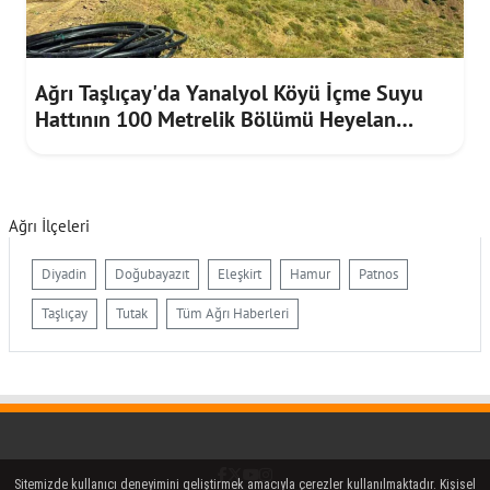
Ağrı Taşlıçay'da Yanalyol Köyü İçme Suyu
Hattının 100 Metrelik Bölümü Heyelan
Riskine Karşı Yenilendi
Ağrı İlçeleri
Diyadin
Doğubayazıt
Eleşkirt
Hamur
Patnos
Taşlıçay
Tutak
Tüm Ağrı Haberleri
Facebook
Twitter (X)
YouTube
Instagram
Sitemizde kullanıcı deneyimini geliştirmek amacıyla çerezler kullanılmaktadır. Kişisel