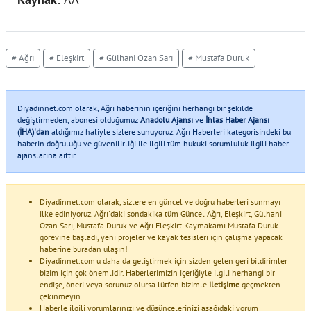
# Ağrı
# Eleşkirt
# Gülhani Ozan Sarı
# Mustafa Duruk
Diyadinnet.com olarak, Ağrı haberinin içeriğini herhangi bir şekilde
değiştirmeden, abonesi olduğumuz
Anadolu Ajansı
ve
İhlas Haber Ajansı
(İHA)'dan
aldığımız haliyle sizlere sunuyoruz. Ağrı Haberleri kategorisindeki bu
haberin doğruluğu ve güvenilirliği ile ilgili tüm hukuki sorumluluk ilgili haber
ajanslarına aittir..
Diyadinnet.com olarak, sizlere en güncel ve doğru haberleri sunmayı
ilke ediniyoruz. Ağrı'daki sondakika tüm Güncel Ağrı, Eleşkirt, Gülhani
Ozan Sarı, Mustafa Duruk ve Ağrı Eleşkirt Kaymakamı Mustafa Duruk
görevine başladı, yeni projeler ve kayak tesisleri için çalışma yapacak
haberine buradan ulaşın!
Diyadinnet.com'u daha da geliştirmek için sizden gelen geri bildirimler
bizim için çok önemlidir. Haberlerimizin içeriğiyle ilgili herhangi bir
endişe, öneri veya sorunuz olursa lütfen bizimle
iletişime
geçmekten
çekinmeyin.
Haberle ilgili yorumlarınızı ve düşüncelerinizi aşağıdaki yorum