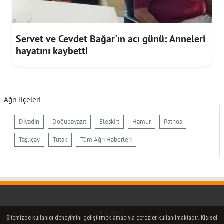
Servet ve Cevdet Bağar'ın acı günü: Anneleri
hayatını kaybetti
Ağrı İlçeleri
Diyadin
Doğubayazıt
Eleşkirt
Hamur
Patnos
Taşlıçay
Tutak
Tüm Ağrı Haberleri
Facebook
Twitter (X)
YouTube
Instagram
Sitemizde kullanıcı deneyimini geliştirmek amacıyla çerezler kullanılmaktadır. Kişisel