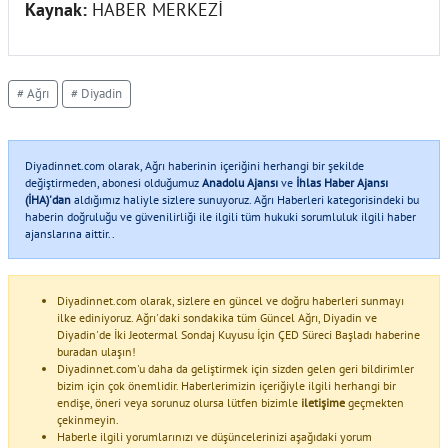
Kaynak:
HABER MERKEZİ
# Ağrı
# Diyadin
Diyadinnet.com olarak, Ağrı haberinin içeriğini herhangi bir şekilde
değiştirmeden, abonesi olduğumuz
Anadolu Ajansı
ve
İhlas Haber Ajansı
(İHA)'dan
aldığımız haliyle sizlere sunuyoruz. Ağrı Haberleri kategorisindeki bu
haberin doğruluğu ve güvenilirliği ile ilgili tüm hukuki sorumluluk ilgili haber
ajanslarına aittir..
Diyadinnet.com olarak, sizlere en güncel ve doğru haberleri sunmayı
ilke ediniyoruz. Ağrı'daki sondakika tüm Güncel Ağrı, Diyadin ve
Diyadin'de İki Jeotermal Sondaj Kuyusu İçin ÇED Süreci Başladı haberine
buradan ulaşın!
Diyadinnet.com'u daha da geliştirmek için sizden gelen geri bildirimler
bizim için çok önemlidir. Haberlerimizin içeriğiyle ilgili herhangi bir
endişe, öneri veya sorunuz olursa lütfen bizimle
iletişime
geçmekten
çekinmeyin.
Haberle ilgili yorumlarınızı ve düşüncelerinizi aşağıdaki yorum