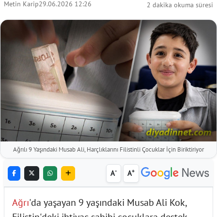
Metin Karip
29.06.2026 12:26
2 dakika okuma süresi
Ağrılı 9 Yaşındaki Musab Ali, Harçlıklarını Filistinli Çocuklar İçin Biriktiriyor
-
+
A
A
Ağrı
'da yaşayan 9 yaşındaki Musab Ali Kok,
Filistin'deki ihtiyaç sahibi çocuklara destek