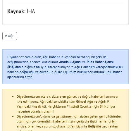
Kaynak:
İHA
# Ağrı
Diyadinnet.com olarak, Ağrı haberinin içeriğini herhangi bir şekilde
değiştirmeden, abonesi olduğumuz
Anadolu Ajansı
ve
İhlas Haber Ajansı
(İHA)'dan
aldığımız haliyle sizlere sunuyoruz. Ağrı Haberleri kategorisindeki bu
haberin doğruluğu ve güvenilirliği ile ilgili tüm hukuki sorumluluk ilgili haber
ajanslarına aittir..
Diyadinnet.com olarak, sizlere en güncel ve doğru haberleri sunmayı
ilke ediniyoruz. Ağrı'daki sondakika tüm Güncel Ağrı ve Ağrılı 9
Yaşındaki Musab Ali, Harçlıklarını Filistinli Çocuklar İçin Biriktiriyor
haberine buradan ulaşın!
Diyadinnet.com'u daha da geliştirmek için sizden gelen geri bildirimler
bizim için çok önemlidir. Haberlerimizin içeriğiyle ilgili herhangi bir
endişe, öneri veya sorunuz olursa lütfen bizimle
iletişime
geçmekten