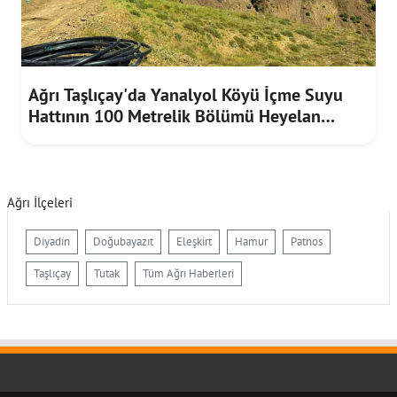
Ağrı Taşlıçay'da Yanalyol Köyü İçme Suyu
Hattının 100 Metrelik Bölümü Heyelan
Riskine Karşı Yenilendi
Ağrı İlçeleri
Diyadin
Doğubayazıt
Eleşkirt
Hamur
Patnos
Taşlıçay
Tutak
Tüm Ağrı Haberleri