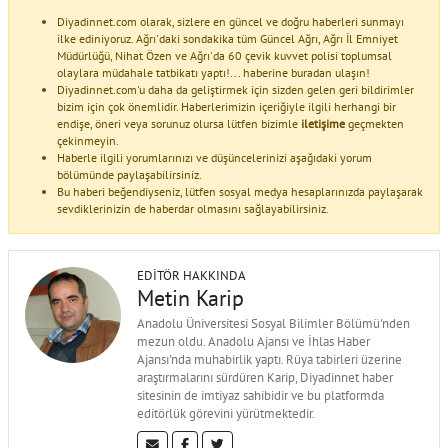
Diyadinnet.com olarak, sizlere en güncel ve doğru haberleri sunmayı
ilke ediniyoruz. Ağrı'daki sondakika tüm Güncel Ağrı, Ağrı İl Emniyet
Müdürlüğü, Nihat Özen ve Ağrı'da 60 çevik kuvvet polisi toplumsal
olaylara müdahale tatbikatı yaptı!... haberine buradan ulaşın!
Diyadinnet.com'u daha da geliştirmek için sizden gelen geri bildirimler
bizim için çok önemlidir. Haberlerimizin içeriğiyle ilgili herhangi bir
endişe, öneri veya sorunuz olursa lütfen bizimle
iletişime
geçmekten
çekinmeyin.
Haberle ilgili yorumlarınızı ve düşüncelerinizi aşağıdaki yorum
bölümünde paylaşabilirsiniz.
Bu haberi beğendiyseniz, lütfen sosyal medya hesaplarınızda paylaşarak
sevdiklerinizin de haberdar olmasını sağlayabilirsiniz.
EDITÖR HAKKINDA
Metin Karip
Anadolu Üniversitesi Sosyal Bilimler Bölümü'nden
mezun oldu. Anadolu Ajansı ve İhlas Haber
Ajansı'nda muhabirlik yaptı. Rüya tabirleri üzerine
araştırmalarını sürdüren Karip, Diyadinnet haber
sitesinin de imtiyaz sahibidir ve bu platformda
editörlük görevini yürütmektedir.