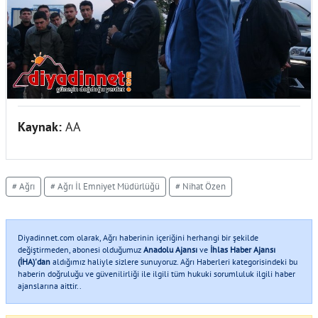
Kaynak:
AA
# Ağrı
# Ağrı İl Emniyet Müdürlüğü
# Nihat Özen
Diyadinnet.com olarak, Ağrı haberinin içeriğini herhangi bir şekilde
değiştirmeden, abonesi olduğumuz
Anadolu Ajansı
ve
İhlas Haber Ajansı
(İHA)'dan
aldığımız haliyle sizlere sunuyoruz. Ağrı Haberleri kategorisindeki bu
haberin doğruluğu ve güvenilirliği ile ilgili tüm hukuki sorumluluk ilgili haber
ajanslarına aittir..