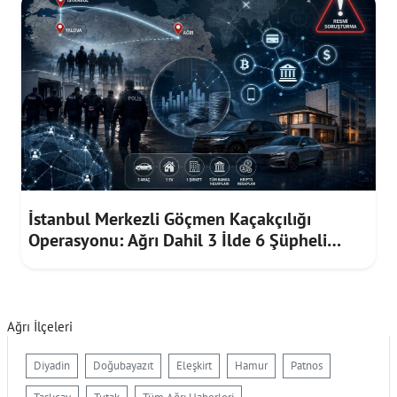
İstanbul Merkezli Göçmen Kaçakçılığı
Operasyonu: Ağrı Dahil 3 İlde 6 Şüpheli
Gözaltında
Ağrı İlçeleri
Diyadin
Doğubayazıt
Eleşkirt
Hamur
Patnos