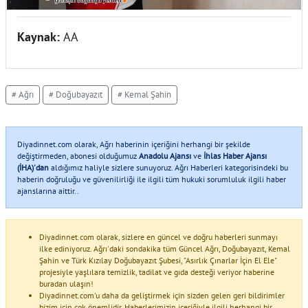
Kaynak:
AA
# Ağrı
# Doğubayazıt
# Kemal Şahin
Diyadinnet.com olarak, Ağrı haberinin içeriğini herhangi bir şekilde
değiştirmeden, abonesi olduğumuz
Anadolu Ajansı
ve
İhlas Haber Ajansı
(İHA)'dan
aldığımız haliyle sizlere sunuyoruz. Ağrı Haberleri kategorisindeki bu
haberin doğruluğu ve güvenilirliği ile ilgili tüm hukuki sorumluluk ilgili haber
ajanslarına aittir..
Diyadinnet.com olarak, sizlere en güncel ve doğru haberleri sunmayı
ilke ediniyoruz. Ağrı'daki sondakika tüm Güncel Ağrı, Doğubayazıt, Kemal
Şahin ve Türk Kızılay Doğubayazıt Şubesi, "Asırlık Çınarlar İçin El Ele"
projesiyle yaşlılara temizlik, tadilat ve gıda desteği veriyor haberine
buradan ulaşın!
Diyadinnet.com'u daha da geliştirmek için sizden gelen geri bildirimler
bizim için çok önemlidir. Haberlerimizin içeriğiyle ilgili herhangi bir