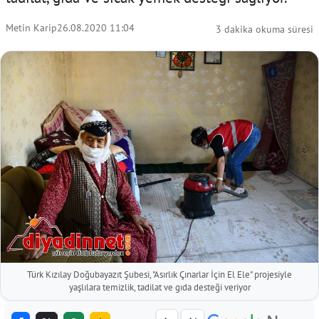
Metin Karip
26.08.2020 11:04
3 dakika okuma süresi
Türk Kızılay Doğubayazıt Şubesi, "Asırlık Çınarlar İçin El Ele" projesiyle
yaşlılara temizlik, tadilat ve gıda desteği veriyor