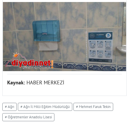
Kaynak:
HABER MERKEZİ
# Ağrı
# Ağrı İl Milli Eğitim Müdürlüğü
# Mehmet Faruk Tekin
# Öğretmenler Anadolu Lisesi