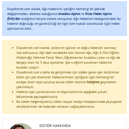
Diyadinnet.com olarak, Ağrı haberinin içeriğini herhangi bir şekilde
değiştirmeden, abonesi olduğumuz
Anadolu Ajansı
ve
İhlas Haber Ajansı
(İHA)'dan
aldığımız haliyle sizlere sunuyoruz. Ağrı Haberleri kategorisindeki bu
haberin doğruluğu ve güvenilirliği ile ilgili tüm hukuki sorumluluk ilgili haber
ajanslarına aittir..
Diyadinnet.com olarak, sizlere en güncel ve doğru haberleri sunmayı
ilke ediniyoruz. Ağrı'daki sondakika tüm Güncel Ağrı, Ağrı İl Milli Eğitim
Müdürlüğü, Mehmet Faruk Tekin, Öğretmenler Anadolu Lisesi ve Ağrı'da
belgeyi alan ilk 3 okul açıklandı: İşte o eğitim kurumları haberine
buradan ulaşın!
Diyadinnet.com'u daha da geliştirmek için sizden gelen geri bildirimler
bizim için çok önemlidir. Haberlerimizin içeriğiyle ilgili herhangi bir
endişe, öneri veya sorunuz olursa lütfen bizimle
iletişime
geçmekten
çekinmeyin.
Haberle ilgili yorumlarınızı ve düşüncelerinizi aşağıdaki yorum
bölümünde paylaşabilirsiniz.
Bu haberi beğendiyseniz, lütfen sosyal medya hesaplarınızda paylaşarak
sevdiklerinizin de haberdar olmasını sağlayabilirsiniz.
EDITÖR HAKKINDA