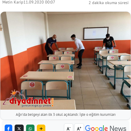
Metin Karip
11.09.2020 00:07
2 dakika okuma süresi
Ağrı'da belgeyi alan ilk 3 okul açıklandı: İşte o eğitim kurumları
-
+
A
A