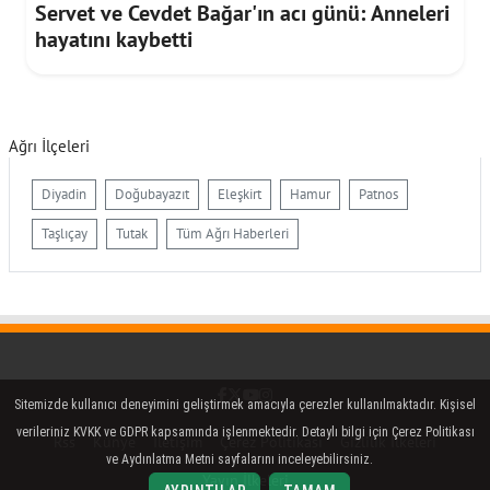
Servet ve Cevdet Bağar'ın acı günü: Anneleri
hayatını kaybetti
Ağrı İlçeleri
Diyadin
Doğubayazıt
Eleşkirt
Hamur
Patnos
Taşlıçay
Tutak
Tüm Ağrı Haberleri
Facebook
Twitter (X)
YouTube
Instagram
Sitemizde kullanıcı deneyimini geliştirmek amacıyla çerezler kullanılmaktadır. Kişisel
verileriniz KVKK ve GDPR kapsamında işlenmektedir. Detaylı bilgi için Çerez Politikası
Rss
Künye
İletişim
Çerez Politikası
Gizlilik İlkeleri
ve Aydınlatma Metni sayfalarını inceleyebilirsiniz.
Yayın İlkeleri