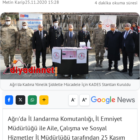
Metin Karip
25.11.2020 15:28
4 dakika okuma süresi
Ağrı'da Kadına Yönelik Şiddetle Mücadele İçin KADES Stantları Kuruldu
-
+
A
A
Ağrı'da İl Jandarma Komutanlığı, İl Emniyet
Müdürlüğü ile Aile, Çalışma ve Sosyal
Hizmetler İl Müdürlüğü tarafından 25 Kasım