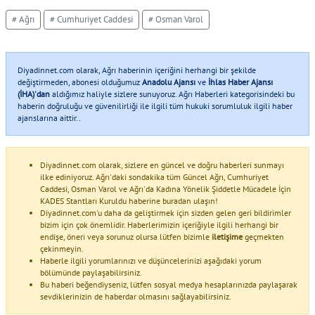
# Ağrı
# Cumhuriyet Caddesi
# Osman Varol
Diyadinnet.com olarak, Ağrı haberinin içeriğini herhangi bir şekilde
değiştirmeden, abonesi olduğumuz
Anadolu Ajansı
ve
İhlas Haber Ajansı
(İHA)'dan
aldığımız haliyle sizlere sunuyoruz. Ağrı Haberleri kategorisindeki bu
haberin doğruluğu ve güvenilirliği ile ilgili tüm hukuki sorumluluk ilgili haber
ajanslarına aittir..
Diyadinnet.com olarak, sizlere en güncel ve doğru haberleri sunmayı
ilke ediniyoruz. Ağrı'daki sondakika tüm Güncel Ağrı, Cumhuriyet
Caddesi, Osman Varol ve Ağrı'da Kadına Yönelik Şiddetle Mücadele İçin
KADES Stantları Kuruldu haberine buradan ulaşın!
Diyadinnet.com'u daha da geliştirmek için sizden gelen geri bildirimler
bizim için çok önemlidir. Haberlerimizin içeriğiyle ilgili herhangi bir
endişe, öneri veya sorunuz olursa lütfen bizimle
iletişime
geçmekten
çekinmeyin.
Haberle ilgili yorumlarınızı ve düşüncelerinizi aşağıdaki yorum
bölümünde paylaşabilirsiniz.
Bu haberi beğendiyseniz, lütfen sosyal medya hesaplarınızda paylaşarak
sevdiklerinizin de haberdar olmasını sağlayabilirsiniz.