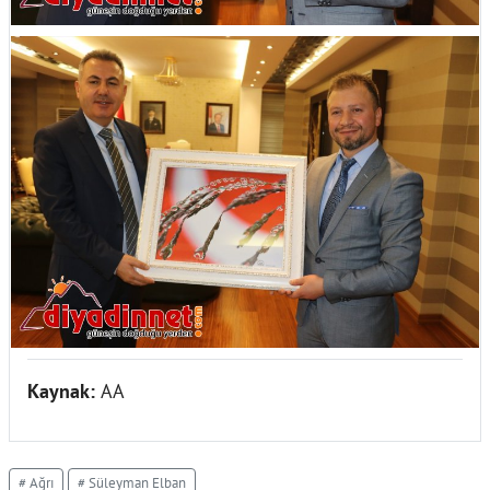
Kaynak:
AA
# Ağrı
# Süleyman Elban