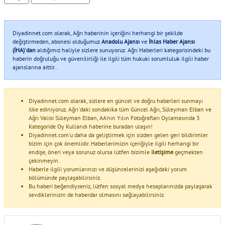
Diyadinnet.com olarak, Ağrı haberinin içeriğini herhangi bir şekilde
değiştirmeden, abonesi olduğumuz
Anadolu Ajansı
ve
İhlas Haber Ajansı
(İHA)'dan
aldığımız haliyle sizlere sunuyoruz. Ağrı Haberleri kategorisindeki bu
haberin doğruluğu ve güvenilirliği ile ilgili tüm hukuki sorumluluk ilgili haber
ajanslarına aittir..
Diyadinnet.com olarak, sizlere en güncel ve doğru haberleri sunmayı
ilke ediniyoruz. Ağrı'daki sondakika tüm Güncel Ağrı, Süleyman Elban ve
Ağrı Valisi Süleyman Elban, AA'nın Yılın Fotoğrafları Oylamasında 3
Kategoride Oy Kullandı haberine buradan ulaşın!
Diyadinnet.com'u daha da geliştirmek için sizden gelen geri bildirimler
bizim için çok önemlidir. Haberlerimizin içeriğiyle ilgili herhangi bir
endişe, öneri veya sorunuz olursa lütfen bizimle
iletişime
geçmekten
çekinmeyin.
Haberle ilgili yorumlarınızı ve düşüncelerinizi aşağıdaki yorum
bölümünde paylaşabilirsiniz.
Bu haberi beğendiyseniz, lütfen sosyal medya hesaplarınızda paylaşarak
sevdiklerinizin de haberdar olmasını sağlayabilirsiniz.