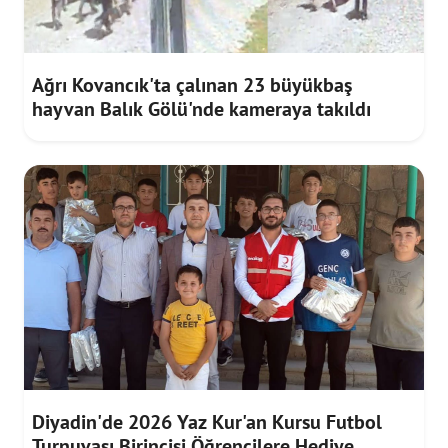
Ağrı Kovancık'ta çalınan 23 büyükbaş
hayvan Balık Gölü'nde kameraya takıldı
Diyadin'de 2026 Yaz Kur'an Kursu Futbol
Turnuvası Birincisi Öğrencilere Hediye