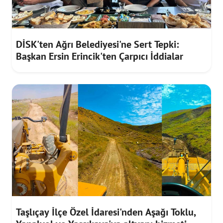
DİSK'ten Ağrı Belediyesi'ne Sert Tepki:
Başkan Ersin Erincik'ten Çarpıcı İddialar
Taşlıçay İlçe Özel İdaresi'nden Aşağı Toklu,