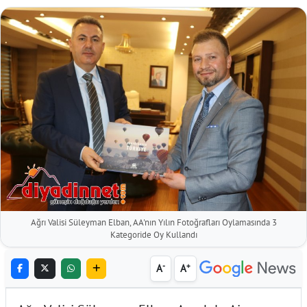
Ağrı Valisi Süleyman Elban, AA'nın Yılın Fotoğrafları Oylamasında 3
Kategoride Oy Kullandı
-
+
A
A