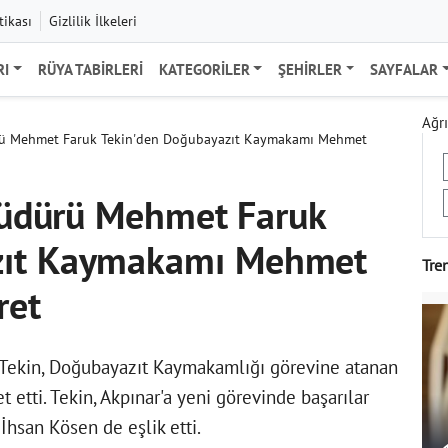
tikası
Gizlilik İlkeleri
RI
RÜYA TABIRLERI
KATEGORILER
ŞEHIRLER
SAYFALAR
Ağrı
dürü Mehmet Faruk Tekin'den Doğubayazıt Kaymakamı Mehmet
 Müdürü Mehmet Faruk
zıt Kaymakamı Mehmet
Tre
ret
 Tekin, Doğubayazıt Kaymakamlığı görevine atanan
tti. Tekin, Akpınar'a yeni görevinde başarılar
İhsan Kösen de eşlik etti.