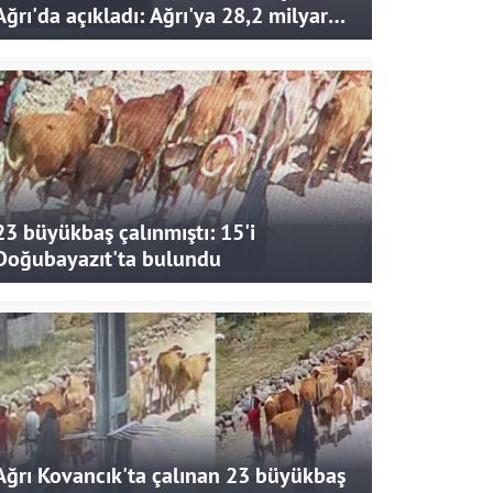
Ağrı'da açıkladı: Ağrı'ya 28,2 milyar
liralık yatırım ve destek sağlandı
23 büyükbaş çalınmıştı: 15'i
Doğubayazıt'ta bulundu
Ağrı Kovancık'ta çalınan 23 büyükbaş