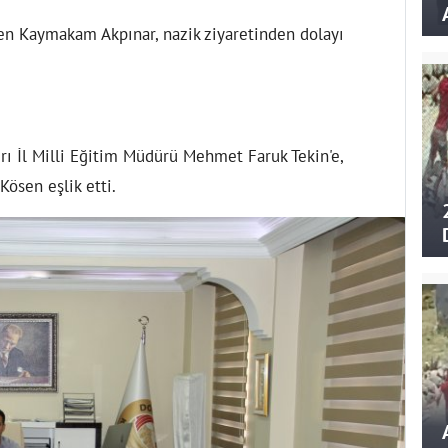
en Kaymakam Akpınar, nazik ziyaretinden dolayı
rı İl Milli Eğitim Müdürü Mehmet Faruk Tekin'e,
ösen eşlik etti.