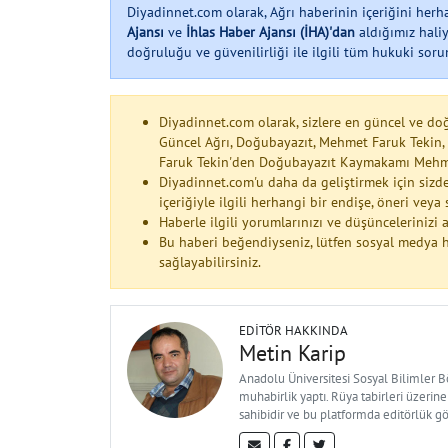
Diyadinnet.com olarak, Ağrı haberinin içeriğini her
Ajansı
ve
İhlas Haber Ajansı (İHA)'dan
aldığımız haliy
doğruluğu ve güvenilirliği ile ilgili tüm hukuki soruml
Diyadinnet.com olarak, sizlere en güncel ve do
Güncel Ağrı, Doğubayazıt, Mehmet Faruk Tekin
Faruk Tekin'den Doğubayazıt Kaymakamı Mehmet
Diyadinnet.com'u daha da geliştirmek için sizde
içeriğiyle ilgili herhangi bir endişe, öneri vey
Haberle ilgili yorumlarınızı ve düşüncelerinizi
Bu haberi beğendiyseniz, lütfen sosyal medya h
sağlayabilirsiniz.
EDITÖR HAKKINDA
Metin Karip
Anadolu Üniversitesi Sosyal Bilimler 
muhabirlik yaptı. Rüya tabirleri üzerine
sahibidir ve bu platformda editörlük g