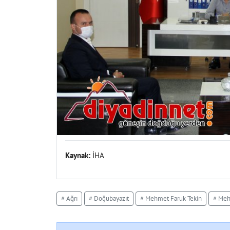
Kaynak:
İHA
# Ağrı
# Doğubayazıt
# Mehmet Faruk Tekin
# Meh