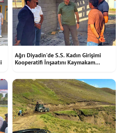
Ağrı Diyadin'de S.S. Kadın Girişimi
i
Kooperatifi İnşaatını Kaymakam
Furkan Korkusuz İnceledi