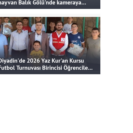
hayvan Balık Gölü'nde kameraya
takıldı
Diyadin'de 2026 Yaz Kur'an Kursu
Futbol Turnuvası Birincisi Öğrencilere
Hediye