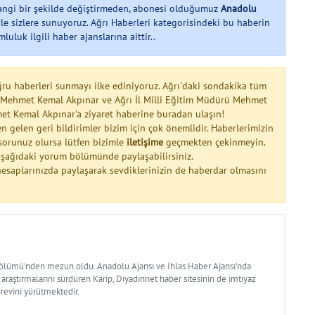
hangi bir şekilde değiştirmeden, abonesi olduğumuz
Anadolu
le sizlere sunuyoruz. Ağrı Haberleri kategorisindeki bu haberin
uluk ilgili haber ajanslarına aittir..
ğru haberleri sunmayı ilke ediniyoruz. Ağrı'daki sondakika tüm
, Mehmet Kemal Akpınar ve Ağrı İl Milli Eğitim Müdürü Mehmet
 Kemal Akpınar'a ziyaret haberine buradan ulaşın!
n gelen geri bildirimler bizim için çok önemlidir. Haberlerimizin
a sorunuz olursa lütfen bizimle
iletişime
geçmekten çekinmeyin.
 aşağıdaki yorum bölümünde paylaşabilirsiniz.
esaplarınızda paylaşarak sevdiklerinizin de haberdar olmasını
Bölümü'nden mezun oldu. Anadolu Ajansı ve İhlas Haber Ajansı'nda
 araştırmalarını sürdüren Karip, Diyadinnet haber sitesinin de imtiyaz
örevini yürütmektedir.