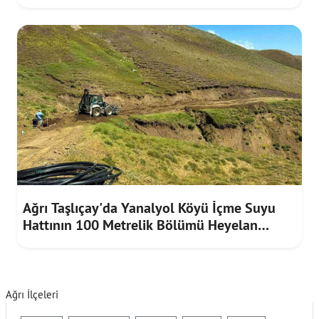
Taleplerini Dinledi
Ağrı Taşlıçay'da Yanalyol Köyü İçme Suyu
Hattının 100 Metrelik Bölümü Heyelan
Riskine Karşı Yenilendi
Ağrı İlçeleri