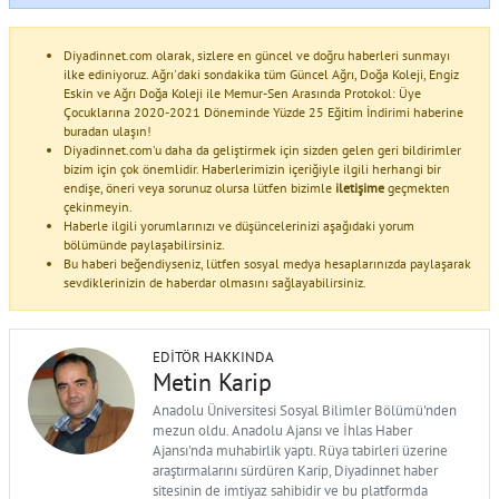
Diyadinnet.com olarak, sizlere en güncel ve doğru haberleri sunmayı
ilke ediniyoruz. Ağrı'daki sondakika tüm Güncel Ağrı, Doğa Koleji, Engiz
Eskin ve Ağrı Doğa Koleji ile Memur-Sen Arasında Protokol: Üye
Çocuklarına 2020-2021 Döneminde Yüzde 25 Eğitim İndirimi haberine
buradan ulaşın!
Diyadinnet.com'u daha da geliştirmek için sizden gelen geri bildirimler
bizim için çok önemlidir. Haberlerimizin içeriğiyle ilgili herhangi bir
endişe, öneri veya sorunuz olursa lütfen bizimle
iletişime
geçmekten
çekinmeyin.
Haberle ilgili yorumlarınızı ve düşüncelerinizi aşağıdaki yorum
bölümünde paylaşabilirsiniz.
Bu haberi beğendiyseniz, lütfen sosyal medya hesaplarınızda paylaşarak
sevdiklerinizin de haberdar olmasını sağlayabilirsiniz.
EDITÖR HAKKINDA
Metin Karip
Anadolu Üniversitesi Sosyal Bilimler Bölümü'nden
mezun oldu. Anadolu Ajansı ve İhlas Haber
Ajansı'nda muhabirlik yaptı. Rüya tabirleri üzerine
araştırmalarını sürdüren Karip, Diyadinnet haber
sitesinin de imtiyaz sahibidir ve bu platformda