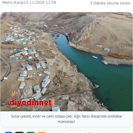
Metin Karip
15.11.2020 12:58
3 dakika okuma süresi
Sular çekildi, evler ve cami ortaya çıktı: Ağrı Yazıcı Barajı'nda sonbahar
manzarası!