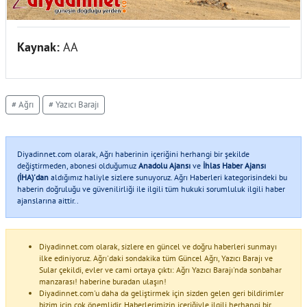
Kaynak:
AA
# Ağrı
# Yazıcı Barajı
Diyadinnet.com olarak, Ağrı haberinin içeriğini herhangi bir şekilde
değiştirmeden, abonesi olduğumuz
Anadolu Ajansı
ve
İhlas Haber Ajansı
(İHA)'dan
aldığımız haliyle sizlere sunuyoruz. Ağrı Haberleri kategorisindeki bu
haberin doğruluğu ve güvenilirliği ile ilgili tüm hukuki sorumluluk ilgili haber
ajanslarına aittir..
Diyadinnet.com olarak, sizlere en güncel ve doğru haberleri sunmayı
ilke ediniyoruz. Ağrı'daki sondakika tüm Güncel Ağrı, Yazıcı Barajı ve
Sular çekildi, evler ve cami ortaya çıktı: Ağrı Yazıcı Barajı'nda sonbahar
manzarası! haberine buradan ulaşın!
Diyadinnet.com'u daha da geliştirmek için sizden gelen geri bildirimler
bizim için çok önemlidir. Haberlerimizin içeriğiyle ilgili herhangi bir