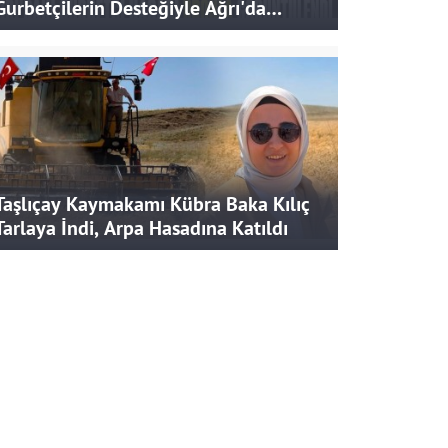
Gurbetçilerin Desteğiyle Ağrı'da
Bereketli Hasat
Taşlıçay Kaymakamı Kübra Baka Kılıç
Tarlaya İndi, Arpa Hasadına Katıldı