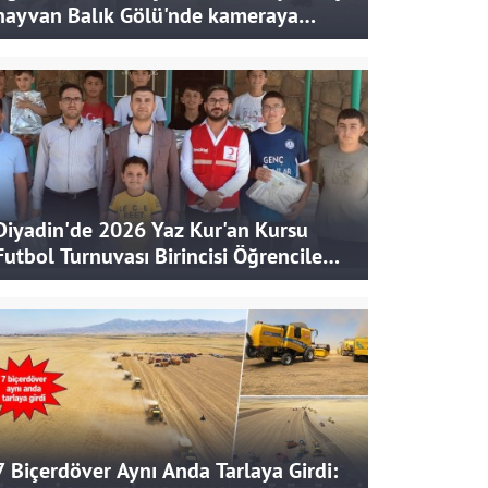
hayvan Balık Gölü'nde kameraya
takıldı
Diyadin'de 2026 Yaz Kur'an Kursu
Futbol Turnuvası Birincisi Öğrencilere
Hediye
7 Biçerdöver Aynı Anda Tarlaya Girdi: