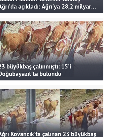
Ağrı'da açıkladı: Ağrı'ya 28,2 milyar
liralık yatırım ve destek sağlandı
23 büyükbaş çalınmıştı: 15'i
Doğubayazıt'ta bulundu
Ağrı Kovancık'ta çalınan 23 büyükbaş