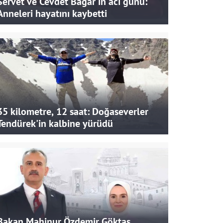
Servet ve Cevdet Bağar'ın acı günü:
Anneleri hayatını kaybetti
35 kilometre, 12 saat: Doğaseverler
Tendürek'in kalbine yürüdü
Bakan Mahinur Özdemir Göktaş