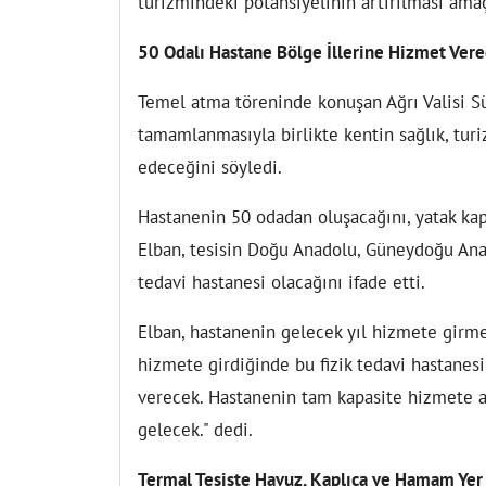
turizmindeki potansiyelinin artırılması amaç
50 Odalı Hastane Bölge İllerine Hizmet Ver
Temel atma töreninde konuşan Ağrı Valisi Sü
tamamlanmasıyla birlikte kentin sağlık, tur
edeceğini söyledi.
Hastanenin 50 odadan oluşacağını, yatak kap
Elban, tesisin Doğu Anadolu, Güneydoğu Anad
tedavi hastanesi olacağını ifade etti.
Elban, hastanenin gelecek yıl hizmete girmes
hizmete girdiğinde bu fizik tedavi hastane
verecek. Hastanenin tam kapasite hizmete al
gelecek." dedi.
Termal Tesiste Havuz, Kaplıca ve Hamam Yer