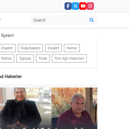
 İlçeleri
Diyadin
Doğubayazıt
Eleşkirt
Hamur
Patnos
Taşlıçay
Tutak
Tüm Ağrı Haberleri
nd Haberler