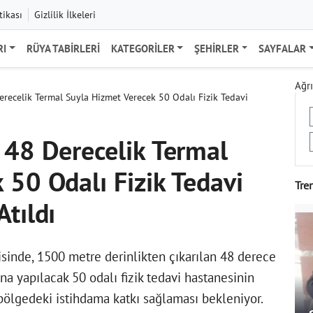
tikası
Gizlilik İlkeleri
RI
RÜYA TABIRLERI
KATEGORILER
ŞEHIRLER
SAYFALAR
Ağrı
erecelik Termal Suyla Hizmet Verecek 50 Odalı Fizik Tedavi
ı
 48 Derecelik Termal
 50 Odalı Fizik Tedavi
Tre
tıldı
sinde, 1500 metre derinlikten çıkarılan 48 derece
a yapılacak 50 odalı fizik tedavi hastanesinin
 bölgedeki istihdama katkı sağlaması bekleniyor.