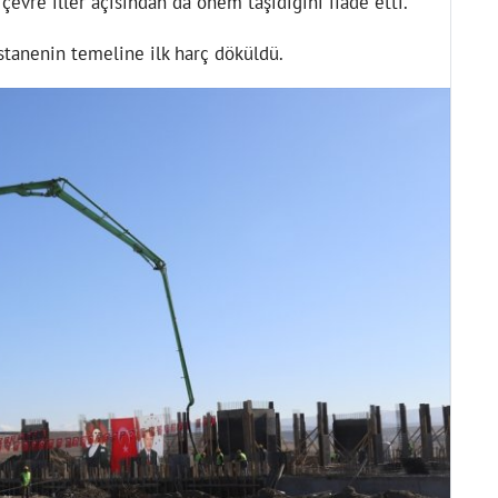
 çevre iller açısından da önem taşıdığını ifade etti.
tanenin temeline ilk harç döküldü.