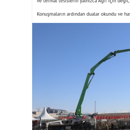
ve termal tesislerin yalnızca Ağrı için değil,
Konuşmaların ardından dualar okundu ve has