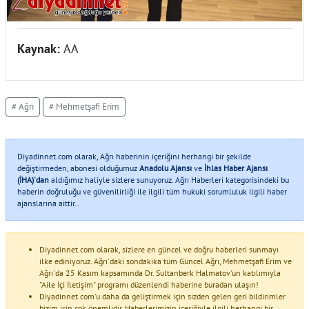
Kaynak:
AA
# Ağrı
# Mehmetşafi Erim
Diyadinnet.com olarak, Ağrı haberinin içeriğini herhangi bir şekilde
değiştirmeden, abonesi olduğumuz
Anadolu Ajansı
ve
İhlas Haber Ajansı
(İHA)'dan
aldığımız haliyle sizlere sunuyoruz. Ağrı Haberleri kategorisindeki bu
haberin doğruluğu ve güvenilirliği ile ilgili tüm hukuki sorumluluk ilgili haber
ajanslarına aittir..
Diyadinnet.com olarak, sizlere en güncel ve doğru haberleri sunmayı
ilke ediniyoruz. Ağrı'daki sondakika tüm Güncel Ağrı, Mehmetşafi Erim ve
Ağrı'da 25 Kasım kapsamında Dr. Sultanberk Halmatov'un katılımıyla
"Aile İçi İletişim" programı düzenlendi haberine buradan ulaşın!
Diyadinnet.com'u daha da geliştirmek için sizden gelen geri bildirimler
bizim için çok önemlidir. Haberlerimizin içeriğiyle ilgili herhangi bir