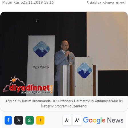
Metin Karip
25.11.2019 18:15
3 dakika okuma süresi
Ağrı'da 25 Kasım kapsamında Dr. Sultanberk Halmatov'un katılımıyla "Aile İçi
İletişim" programı düzenlendi
-
+
A
A