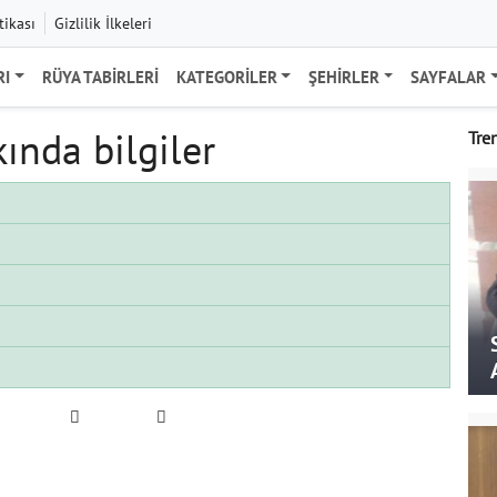
tikası
Gizlilik İlkeleri
RI
RÜYA TABIRLERI
KATEGORILER
ŞEHIRLER
SAYFALAR
ında bilgiler
Tre