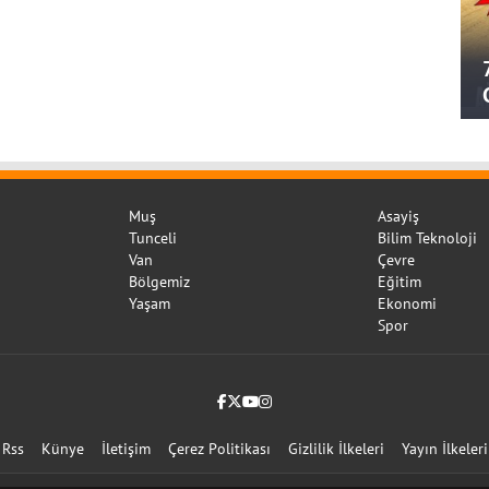
Muş
Asayiş
Tunceli
Bilim Teknoloji
Van
Çevre
Bölgemiz
Eğitim
Yaşam
Ekonomi
Spor
Facebook
Twitter (X)
YouTube
Instagram
Rss
Künye
İletişim
Çerez Politikası
Gizlilik İlkeleri
Yayın İlkeleri