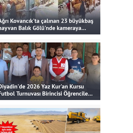
Ağrı Kovancık'ta çalınan 23 büyükbaş
hayvan Balık Gölü'nde kameraya
takıldı
Diyadin'de 2026 Yaz Kur'an Kursu
Futbol Turnuvası Birincisi Öğrencilere
Hediye