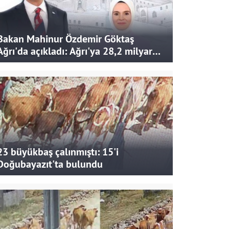
Bakan Mahinur Özdemir Göktaş
Ağrı'da açıkladı: Ağrı'ya 28,2 milyar
liralık yatırım ve destek sağlandı
23 büyükbaş çalınmıştı: 15'i
Doğubayazıt'ta bulundu