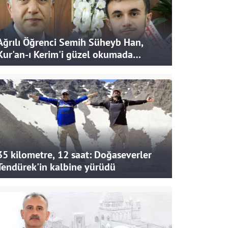
Ağrılı Öğrenci Semih Süheyb Han,
Kur'an-ı Kerim'i güzel okumada
Türkiye ikincisi oldu
35 kilometre, 12 saat: Doğaseverler
Tendürek'in kalbine yürüdü