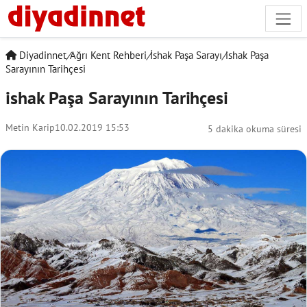
Diyadinnet
/
Ağrı Kent Rehberi
/
İshak Paşa Sarayı
/
ishak Paşa
Sarayının Tarihçesi
ishak Paşa Sarayının Tarihçesi
Metin Karip
10.02.2019 15:53
5 dakika okuma süresi