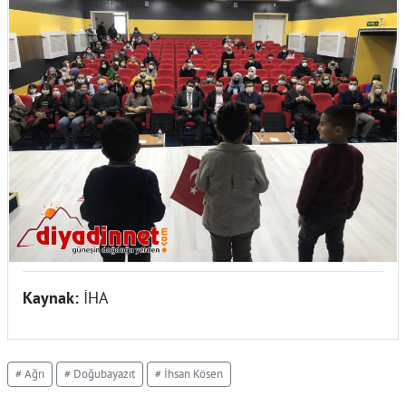
Kaynak:
İHA
# Ağrı
# Doğubayazıt
# İhsan Kösen