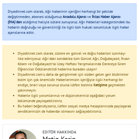
Diyadinnet.com olarak, Ağrı haberinin içeriğini herhangi bir şekilde
değiştirmeden, abonesi olduğumuz
Anadolu Ajansı
ve
İhlas Haber Ajansı
(İHA)'dan
aldığımız haliyle sizlere sunuyoruz. Ağrı Haberleri kategorisindeki bu
haberin doğruluğu ve güvenilirliği ile ilgili tüm hukuki sorumluluk ilgili haber
ajanslarına aittir..
Diyadinnet.com olarak, sizlere en güncel ve doğru haberleri sunmayı
ilke ediniyoruz. Ağrı'daki sondakika tüm Güncel Ağrı, Doğubayazıt, İhsan
Kösen ve Doğubayazıt'ta Uzay Haftası Yarışmalarında Dereceye Giren
Öğrenciler Ödüllendirildi haberine buradan ulaşın!
Diyadinnet.com'u daha da geliştirmek için sizden gelen geri bildirimler
bizim için çok önemlidir. Haberlerimizin içeriğiyle ilgili herhangi bir
endişe, öneri veya sorunuz olursa lütfen bizimle
iletişime
geçmekten
çekinmeyin.
Haberle ilgili yorumlarınızı ve düşüncelerinizi aşağıdaki yorum
bölümünde paylaşabilirsiniz.
Bu haberi beğendiyseniz, lütfen sosyal medya hesaplarınızda paylaşarak
sevdiklerinizin de haberdar olmasını sağlayabilirsiniz.
EDITÖR HAKKINDA
Metin Karip