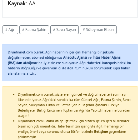
Kaynak:
AA
# Ağrı
# Fatma Şahin
# Savcı Sayan
# Süleyman Elban
Diyadinnet.com olarak, Ağrı haberinin içeriğini herhangi bir şekilde
değiştirmeden, abonesi olduğumuz
Anadolu Ajansı
ve
İhlas Haber Ajansı
(İHA)'dan
aldığımız haliyle sizlere sunuyoruz. Ağrı Haberleri kategorisindeki bu
haberin doğruluğu ve güvenilirliği ile ilgili tüm hukuki sorumluluk ilgili haber
ajanslarına aittir..
Diyadinnet.com olarak, sizlere en güncel ve doğru haberleri sunmayı
ilke ediniyoruz. Ağrı'daki sondakika tüm Güncel Ağrı, Fatma Şahin, Savcı
Sayan, Süleyman Elban ve Fatma Şahin Başkanlığındaki Türkiye
Belediyeler Birliği Encümen Toplantısı Ağrı'da Yapıldı haberine buradan
ulaşın!
Diyadinnet.com'u daha da geliştirmek için sizden gelen geri bildirimler
bizim için çok önemlidir. Haberlerimizin içeriğiyle ilgili herhangi bir
endişe, öneri veya sorunuz olursa lütfen bizimle
iletişime
geçmekten
çekinmeyin.