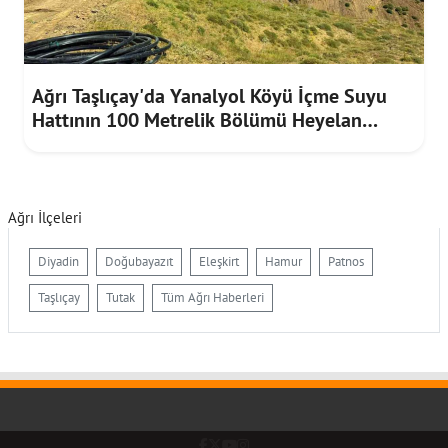
Ağrı Taşlıçay'da Yanalyol Köyü İçme Suyu
Hattının 100 Metrelik Bölümü Heyelan
Riskine Karşı Yenilendi
Ağrı İlçeleri
Diyadin
Doğubayazıt
Eleşkirt
Hamur
Patnos
Taşlıçay
Tutak
Tüm Ağrı Haberleri
Facebook
Twitter (X)
YouTube
Instagram