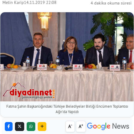
Metin Karip
14.11.2019 22:08
4 dakika okuma süresi
Fatma Şahin Başkanlığındaki Türkiye Belediyeler Birliği Encümen Toplantısı
Ağrı'da Yapıldı
-
+
A
A