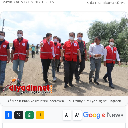
Metin Karip
02.08.2020 16:16
3 dakika okuma süresi
Ağrı'da kurban kesimlerini inceleyen Türk Kızılay, 4 milyon kişiye ulaşacak
-
+
A
A