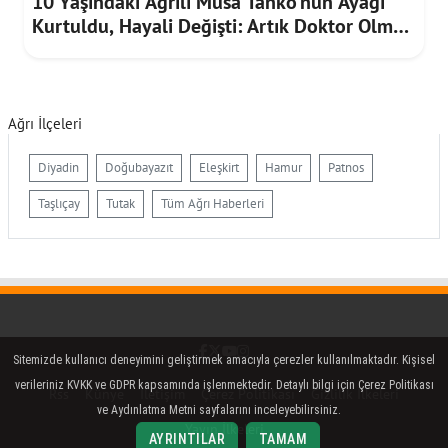
10 Yaşındaki Ağrılı Musa Tanko'nun Ayağı
Kurtuldu, Hayali Değişti: Artık Doktor Olmak
İstiyor
Ağrı İlçeleri
Diyadin
Doğubayazıt
Eleşkirt
Hamur
Patnos
Taşlıçay
Tutak
Tüm Ağrı Haberleri
Facebook
Twitter (X)
YouTube
Instagram
Sitemizde kullanıcı deneyimini geliştirmek amacıyla çerezler kullanılmaktadır. Kişisel
verileriniz KVKK ve GDPR kapsamında işlenmektedir. Detaylı bilgi için Çerez Politikası
Rss
Künye
İletişim
Çerez Politikası
Gizlilik İlkeleri
ve Aydınlatma Metni sayfalarını inceleyebilirsiniz.
Yayın İlkeleri
AYRINTILAR
TAMAM