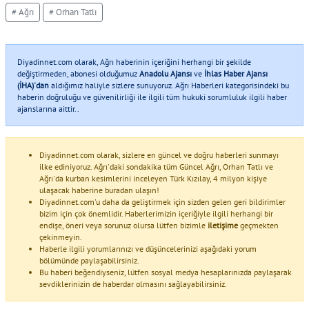
# Ağrı
# Orhan Tatlı
Diyadinnet.com olarak, Ağrı haberinin içeriğini herhangi bir şekilde
değiştirmeden, abonesi olduğumuz
Anadolu Ajansı
ve
İhlas Haber Ajansı
(İHA)'dan
aldığımız haliyle sizlere sunuyoruz. Ağrı Haberleri kategorisindeki bu
haberin doğruluğu ve güvenilirliği ile ilgili tüm hukuki sorumluluk ilgili haber
ajanslarına aittir..
Diyadinnet.com olarak, sizlere en güncel ve doğru haberleri sunmayı
ilke ediniyoruz. Ağrı'daki sondakika tüm Güncel Ağrı, Orhan Tatlı ve
Ağrı'da kurban kesimlerini inceleyen Türk Kızılay, 4 milyon kişiye
ulaşacak haberine buradan ulaşın!
Diyadinnet.com'u daha da geliştirmek için sizden gelen geri bildirimler
bizim için çok önemlidir. Haberlerimizin içeriğiyle ilgili herhangi bir
endişe, öneri veya sorunuz olursa lütfen bizimle
iletişime
geçmekten
çekinmeyin.
Haberle ilgili yorumlarınızı ve düşüncelerinizi aşağıdaki yorum
bölümünde paylaşabilirsiniz.
Bu haberi beğendiyseniz, lütfen sosyal medya hesaplarınızda paylaşarak
sevdiklerinizin de haberdar olmasını sağlayabilirsiniz.