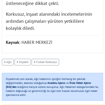
üstleneceğine dikkat çekti.
Korkusuz, inşaat alanındaki incelemelerinin
ardından çalışmaları yürüten yetkililere
kolaylık diledi.
Kaynak:
HABER MERKEZİ
# Ağrı
# Diyadin
# Furkan Korkusuz
Diyadinnet.com olarak, Ağrı haberinin içeriğini herhangi bir şekilde
değiştirmeden, abonesi olduğumuz
Anadolu Ajansı
ve
İhlas Haber Ajansı
(İHA)'dan
aldığımız haliyle sizlere sunuyoruz. Ağrı Haberleri kategorisindeki bu
haberin doğruluğu ve güvenilirliği ile ilgili tüm hukuki sorumluluk ilgili haber
ajanslarına aittir..