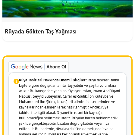
Rüyada Gökten Taş Yağması
Rüya Tabirleri Hakkında Önemli Bilgiler:
Rüya tabirleri, farklı
kişilere göre değişik anlamlar taşıyabilir ve çeşitli yorumlara
açıktır. Bu kategoride yer alan rüya yorumları, İmam Abdülgani
Nablusi, Seyyid Süleyman, Ca'fer es-Sâdık, İbn Kuteybe ve
Muhammed İbn Şirin gibi değerli alimlerin eserlerinden ve
kaynaklarından esinlenilerek hazırlanmıştır. Ancak, rüya
tabirleri ile ilgili olarak Diyanet'in resmi bir kaynağı
bulunmadığını belirtmek isteriz. Rüyalar bazen beklenmedik
şekilde gerçekleşebilir, bazıları doğru çıkabilir veya ihya
edilebilir. Bu nedenle, rüyalara dair "ne demek, nedir ve ne
anlama gelir" gibi sorulara kesin yanıtlar vermek yerine,