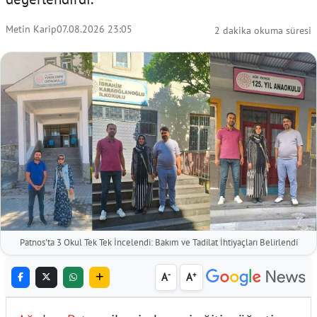
Metin Karip
07.08.2026 23:05
2 dakika okuma süresi
Patnos'ta 3 Okul Tek Tek İncelendi: Bakım ve Tadilat İhtiyaçları Belirlendi
-
+
A
A