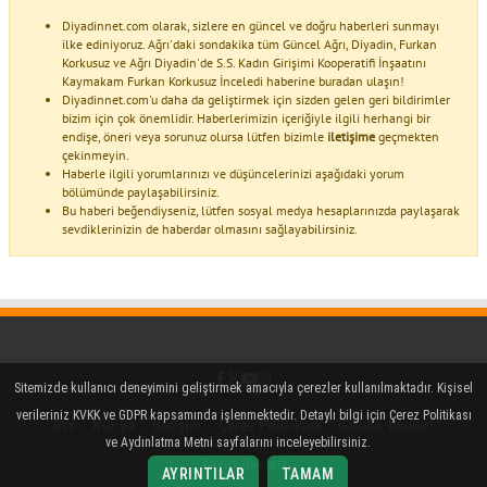
Diyadinnet.com olarak, sizlere en güncel ve doğru haberleri sunmayı
ilke ediniyoruz. Ağrı'daki sondakika tüm Güncel Ağrı, Diyadin, Furkan
Korkusuz ve Ağrı Diyadin'de S.S. Kadın Girişimi Kooperatifi İnşaatını
Kaymakam Furkan Korkusuz İnceledi haberine buradan ulaşın!
Diyadinnet.com'u daha da geliştirmek için sizden gelen geri bildirimler
bizim için çok önemlidir. Haberlerimizin içeriğiyle ilgili herhangi bir
endişe, öneri veya sorunuz olursa lütfen bizimle
iletişime
geçmekten
çekinmeyin.
Haberle ilgili yorumlarınızı ve düşüncelerinizi aşağıdaki yorum
bölümünde paylaşabilirsiniz.
Bu haberi beğendiyseniz, lütfen sosyal medya hesaplarınızda paylaşarak
sevdiklerinizin de haberdar olmasını sağlayabilirsiniz.
Facebook
Twitter (X)
YouTube
Instagram
Sitemizde kullanıcı deneyimini geliştirmek amacıyla çerezler kullanılmaktadır. Kişisel
verileriniz KVKK ve GDPR kapsamında işlenmektedir. Detaylı bilgi için Çerez Politikası
Rss
Künye
İletişim
Çerez Politikası
Gizlilik İlkeleri
ve Aydınlatma Metni sayfalarını inceleyebilirsiniz.
Yayın İlkeleri
AYRINTILAR
TAMAM