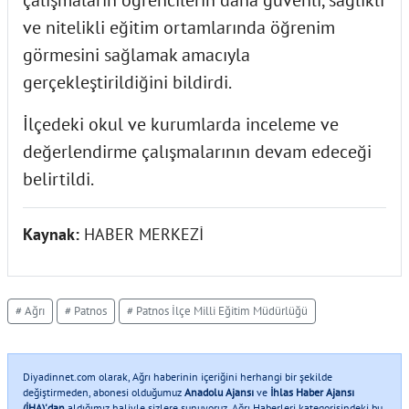
çalışmaların öğrencilerin daha güvenli, sağlıklı
ve nitelikli eğitim ortamlarında öğrenim
görmesini sağlamak amacıyla
gerçekleştirildiğini bildirdi.
İlçedeki okul ve kurumlarda inceleme ve
değerlendirme çalışmalarının devam edeceği
belirtildi.
Kaynak:
HABER MERKEZİ
# Ağrı
# Patnos
# Patnos İlçe Milli Eğitim Müdürlüğü
Diyadinnet.com olarak, Ağrı haberinin içeriğini herhangi bir şekilde
değiştirmeden, abonesi olduğumuz
Anadolu Ajansı
ve
İhlas Haber Ajansı
(İHA)'dan
aldığımız haliyle sizlere sunuyoruz. Ağrı Haberleri kategorisindeki bu