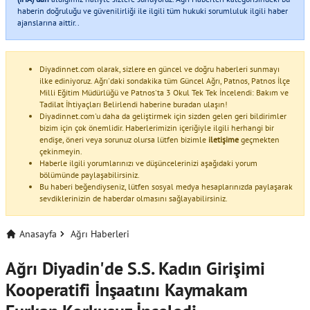
haberin doğruluğu ve güvenilirliği ile ilgili tüm hukuki sorumluluk ilgili haber
ajanslarına aittir..
Diyadinnet.com olarak, sizlere en güncel ve doğru haberleri sunmayı
ilke ediniyoruz. Ağrı'daki sondakika tüm Güncel Ağrı, Patnos, Patnos İlçe
Milli Eğitim Müdürlüğü ve Patnos'ta 3 Okul Tek Tek İncelendi: Bakım ve
Tadilat İhtiyaçları Belirlendi haberine buradan ulaşın!
Diyadinnet.com'u daha da geliştirmek için sizden gelen geri bildirimler
bizim için çok önemlidir. Haberlerimizin içeriğiyle ilgili herhangi bir
endişe, öneri veya sorunuz olursa lütfen bizimle
iletişime
geçmekten
çekinmeyin.
Haberle ilgili yorumlarınızı ve düşüncelerinizi aşağıdaki yorum
bölümünde paylaşabilirsiniz.
Bu haberi beğendiyseniz, lütfen sosyal medya hesaplarınızda paylaşarak
sevdiklerinizin de haberdar olmasını sağlayabilirsiniz.
Anasayfa
Ağrı Haberleri
Ağrı Diyadin'de S.S. Kadın Girişimi
Kooperatifi İnşaatını Kaymakam