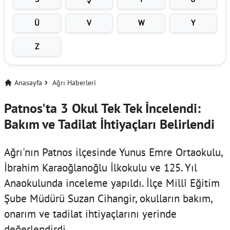
Ü
V
W
Y
Z
Anasayfa
Ağrı Haberleri
Patnos'ta 3 Okul Tek Tek İncelendi:
Bakım ve Tadilat İhtiyaçları Belirlendi
Ağrı'nın Patnos ilçesinde Yunus Emre Ortaokulu,
İbrahim Karaoğlanoğlu İlkokulu ve 125. Yıl
Anaokulunda inceleme yapıldı. İlçe Millî Eğitim
Şube Müdürü Suzan Cihangir, okulların bakım,
onarım ve tadilat ihtiyaçlarını yerinde
değerlendirdi.