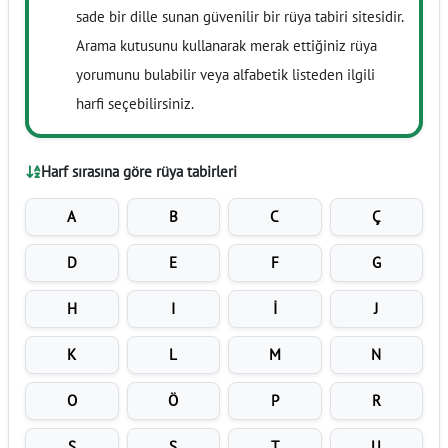
sade bir dille sunan güvenilir bir rüya tabiri sitesidir.
Arama kutusunu kullanarak merak ettiğiniz rüya
yorumunu bulabilir veya alfabetik listeden ilgili
harfi seçebilirsiniz.
Harf sırasına göre rüya tabirleri
A
B
C
Ç
D
E
F
G
H
I
İ
J
K
L
M
N
O
Ö
P
R
S
Ş
T
U