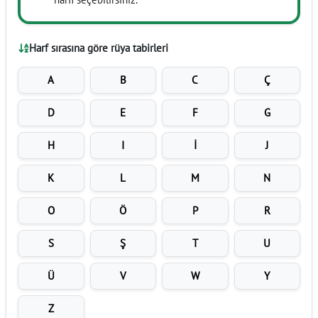
Harf sırasına göre rüya tabirleri
A
B
C
Ç
D
E
F
G
H
I
İ
J
K
L
M
N
O
Ö
P
R
S
Ş
T
U
Ü
V
W
Y
Z