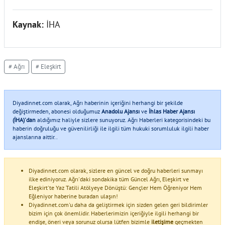
Kaynak:
İHA
# Ağrı
# Eleşkirt
Diyadinnet.com olarak, Ağrı haberinin içeriğini herhangi bir şekilde
değiştirmeden, abonesi olduğumuz
Anadolu Ajansı
ve
İhlas Haber Ajansı
(İHA)'dan
aldığımız haliyle sizlere sunuyoruz. Ağrı Haberleri kategorisindeki bu
haberin doğruluğu ve güvenilirliği ile ilgili tüm hukuki sorumluluk ilgili haber
ajanslarına aittir..
Diyadinnet.com olarak, sizlere en güncel ve doğru haberleri sunmayı
ilke ediniyoruz. Ağrı'daki sondakika tüm Güncel Ağrı, Eleşkirt ve
Eleşkirt'te Yaz Tatili Atölyeye Dönüştü: Gençler Hem Öğreniyor Hem
Eğleniyor haberine buradan ulaşın!
Diyadinnet.com'u daha da geliştirmek için sizden gelen geri bildirimler
bizim için çok önemlidir. Haberlerimizin içeriğiyle ilgili herhangi bir
endişe, öneri veya sorunuz olursa lütfen bizimle
iletişime
geçmekten