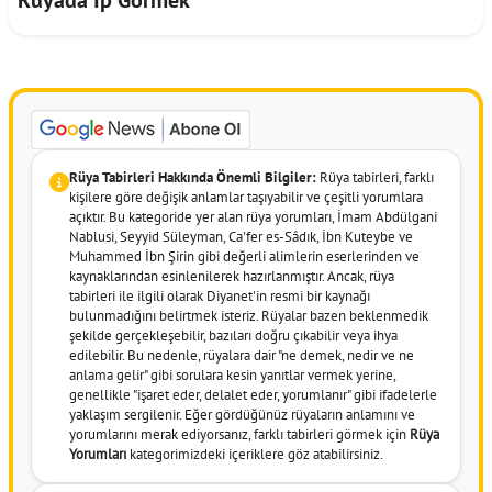
Rüya Tabirleri Hakkında Önemli Bilgiler:
Rüya tabirleri, farklı
kişilere göre değişik anlamlar taşıyabilir ve çeşitli yorumlara
açıktır. Bu kategoride yer alan rüya yorumları, İmam Abdülgani
Nablusi, Seyyid Süleyman, Ca'fer es-Sâdık, İbn Kuteybe ve
Muhammed İbn Şirin gibi değerli alimlerin eserlerinden ve
kaynaklarından esinlenilerek hazırlanmıştır. Ancak, rüya
tabirleri ile ilgili olarak Diyanet'in resmi bir kaynağı
bulunmadığını belirtmek isteriz. Rüyalar bazen beklenmedik
şekilde gerçekleşebilir, bazıları doğru çıkabilir veya ihya
edilebilir. Bu nedenle, rüyalara dair "ne demek, nedir ve ne
anlama gelir" gibi sorulara kesin yanıtlar vermek yerine,
genellikle "işaret eder, delalet eder, yorumlanır" gibi ifadelerle
yaklaşım sergilenir. Eğer gördüğünüz rüyaların anlamını ve
yorumlarını merak ediyorsanız, farklı tabirleri görmek için
Rüya
Yorumları
kategorimizdeki içeriklere göz atabilirsiniz.