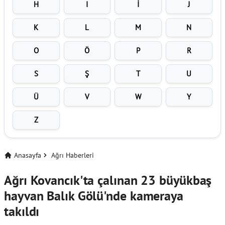
H
I
İ
J
K
L
M
N
O
Ö
P
R
S
Ş
T
U
Ü
V
W
Y
Z
Anasayfa
Ağrı Haberleri
Ağrı Kovancık'ta çalınan 23 büyükbaş
hayvan Balık Gölü'nde kameraya
takıldı