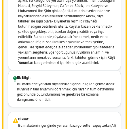
açıktır. Bu kategoride yer alan rüya yorumları, İmam Abdülgani
Nablusi, Seyyid Süleyman, Ca'fer es-Sâdık, İbn Kuteybe ve
Muhammed İbn Şirin gibi değerli alimlerin eserlerinden ve
kaynaklarından esinlenilerek hazırlanmıştır. Ancak, rüya
tabirleri ile ilgili olarak Diyanet'in resmi bir kaynağı
bulunmadığını belirtmek isteriz. Rüyalar bazen beklenmedik
şekilde gerçekleşebilir, bazıları doğru çıkabilir veya ihya
edilebilir. Bu nedenle, rüyalara dair "ne demek, nedir ve ne
anlama gelir" gibi sorulara kesin yanıtlar vermek yerine,
genellikle "işaret eder, delalet eder, yorumlanır" gibi ifadelerle
yaklaşım sergilenir. Eğer gördüğünüz rüyaların anlamını ve
yorumlarını merak ediyorsanız, farklı tabirleri görmek için
Rüya
Yorumları
kategorimizdeki içeriklere göz atabilirsiniz.
Ek Bilgi:
Bu makalede yer alan rüya tabirleri genel bilgiler içermektedir.
Rüyanızın tam anlamını öğrenmek için rüyanın tüm detaylarını
göz önünde bulundurmanız ve gerekirse bir uzmana
danışmanız önemlidir.
Dikkat:
Bu makalenin içeriğinde yer alan bazı görseller yapay zeka (AI)