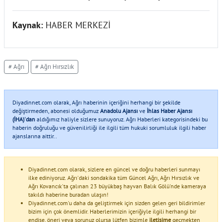
Kaynak:
HABER MERKEZİ
# Ağrı
# Ağrı Hırsızlık
Diyadinnet.com olarak, Ağrı haberinin içeriğini herhangi bir şekilde
değiştirmeden, abonesi olduğumuz
Anadolu Ajansı
ve
İhlas Haber Ajansı
(İHA)'dan
aldığımız haliyle sizlere sunuyoruz. Ağrı Haberleri kategorisindeki bu
haberin doğruluğu ve güvenilirliği ile ilgili tüm hukuki sorumluluk ilgili haber
ajanslarına aittir..
Diyadinnet.com olarak, sizlere en güncel ve doğru haberleri sunmayı
ilke ediniyoruz. Ağrı'daki sondakika tüm Güncel Ağrı, Ağrı Hırsızlık ve
Ağrı Kovancık'ta çalınan 23 büyükbaş hayvan Balık Gölü'nde kameraya
takıldı haberine buradan ulaşın!
Diyadinnet.com'u daha da geliştirmek için sizden gelen geri bildirimler
bizim için çok önemlidir. Haberlerimizin içeriğiyle ilgili herhangi bir
endişe, öneri veya sorunuz olursa lütfen bizimle
iletişime
geçmekten