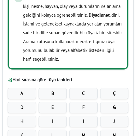
kişi, nesne, hayvan, olay veya durumların ne anlama
geldiğini kolayca öğrenebilirsiniz.
Diyadinnet
, dini,
İslami ve geleneksel kaynaklarda yer alan yorumları
sade bir dille sunan güvenilir bir rüya tabiri sitesidir.
Arama kutusunu kullanarak merak ettiğiniz rüya
yorumunu bulabilir veya alfabetik listeden ilgili
harfi seçebilirsiniz.
Harf sırasına göre rüya tabirleri
A
B
C
Ç
D
E
F
G
H
I
İ
J
K
L
M
N