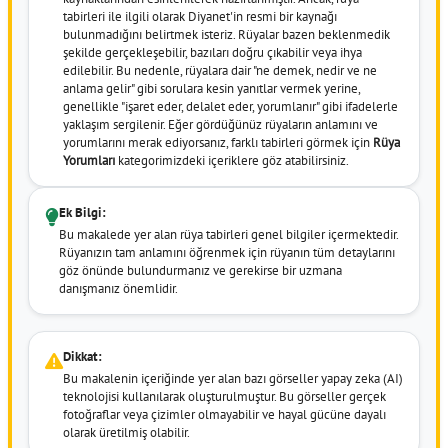
tabirleri ile ilgili olarak Diyanet'in resmi bir kaynağı
bulunmadığını belirtmek isteriz. Rüyalar bazen beklenmedik
şekilde gerçekleşebilir, bazıları doğru çıkabilir veya ihya
edilebilir. Bu nedenle, rüyalara dair "ne demek, nedir ve ne
anlama gelir" gibi sorulara kesin yanıtlar vermek yerine,
genellikle "işaret eder, delalet eder, yorumlanır" gibi ifadelerle
yaklaşım sergilenir. Eğer gördüğünüz rüyaların anlamını ve
yorumlarını merak ediyorsanız, farklı tabirleri görmek için
Rüya
Yorumları
kategorimizdeki içeriklere göz atabilirsiniz.
Ek Bilgi:
Bu makalede yer alan rüya tabirleri genel bilgiler içermektedir.
Rüyanızın tam anlamını öğrenmek için rüyanın tüm detaylarını
göz önünde bulundurmanız ve gerekirse bir uzmana
danışmanız önemlidir.
Dikkat:
Bu makalenin içeriğinde yer alan bazı görseller yapay zeka (AI)
teknolojisi kullanılarak oluşturulmuştur. Bu görseller gerçek
fotoğraflar veya çizimler olmayabilir ve hayal gücüne dayalı
olarak üretilmiş olabilir.