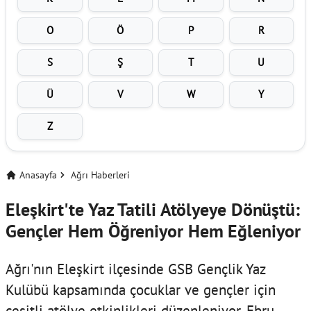
O
Ö
P
R
S
Ş
T
U
Ü
V
W
Y
Z
Anasayfa
Ağrı Haberleri
Eleşkirt'te Yaz Tatili Atölyeye Dönüştü:
Gençler Hem Öğreniyor Hem Eğleniyor
Ağrı'nın Eleşkirt ilçesinde GSB Gençlik Yaz
Kulübü kapsamında çocuklar ve gençler için
çeşitli atölye etkinlikleri düzenleniyor. Ebru