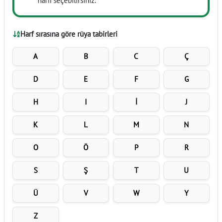
harfi seçebilirsiniz.
Harf sırasına göre rüya tabirleri
A
B
C
Ç
D
E
F
G
H
I
İ
J
K
L
M
N
O
Ö
P
R
S
Ş
T
U
Ü
V
W
Y
Z