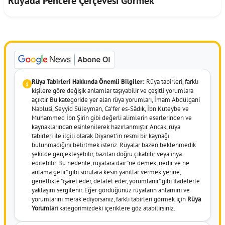
Rüyada Pencere Çerçevesi Görmek
Rüya Tabirleri Hakkında Önemli Bilgiler:
Rüya tabirleri, farklı
kişilere göre değişik anlamlar taşıyabilir ve çeşitli yorumlara
açıktır. Bu kategoride yer alan rüya yorumları, İmam Abdülgani
Nablusi, Seyyid Süleyman, Ca'fer es-Sâdık, İbn Kuteybe ve
Muhammed İbn Şirin gibi değerli alimlerin eserlerinden ve
kaynaklarından esinlenilerek hazırlanmıştır. Ancak, rüya
tabirleri ile ilgili olarak Diyanet'in resmi bir kaynağı
bulunmadığını belirtmek isteriz. Rüyalar bazen beklenmedik
şekilde gerçekleşebilir, bazıları doğru çıkabilir veya ihya
edilebilir. Bu nedenle, rüyalara dair "ne demek, nedir ve ne
anlama gelir" gibi sorulara kesin yanıtlar vermek yerine,
genellikle "işaret eder, delalet eder, yorumlanır" gibi ifadelerle
yaklaşım sergilenir. Eğer gördüğünüz rüyaların anlamını ve
yorumlarını merak ediyorsanız, farklı tabirleri görmek için
Rüya
Yorumları
kategorimizdeki içeriklere göz atabilirsiniz.