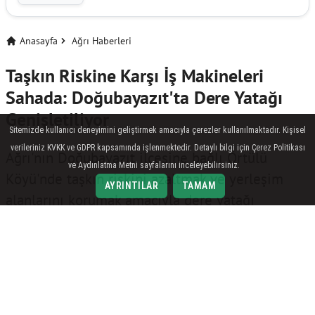
Anasayfa
Ağrı Haberleri
Taşkın Riskine Karşı İş Makineleri
Sahada: Doğubayazıt'ta Dere Yatağı
Genişletiliyor
Sitemizde kullanıcı deneyimini geliştirmek amacıyla çerezler kullanılmaktadır. Kişisel
verileriniz KVKK ve GDPR kapsamında işlenmektedir. Detaylı bilgi için Çerez Politikası
Ağrı'nın Doğubayazıt ilçesine bağlı Örtülü
ve Aydınlatma Metni sayfalarını inceleyebilirsiniz.
Köyü'nde taşkın riskini azaltmak ve yerleşim
AYRINTILAR
TAMAM
alanlarını korumak amacıyla dere yatağı
genişletme ve sedde yapım çalışmaları sürüyor.
Çalışmalarda 2 paletli dozer ile 1 paletli
ekskavatör görev yapıyor.
Metin Karip
09.08.2026 11:58
2 dakika okuma süresi