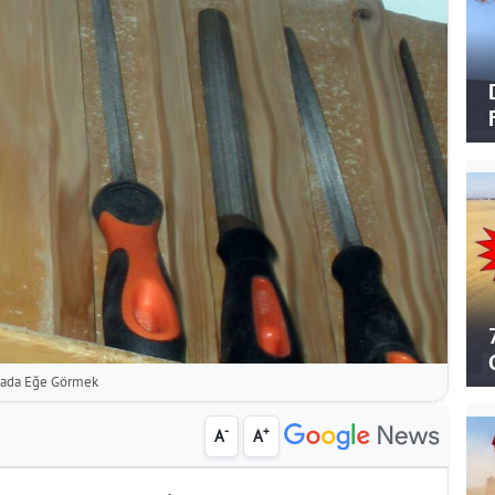
ada Eğe Görmek
-
+
A
A