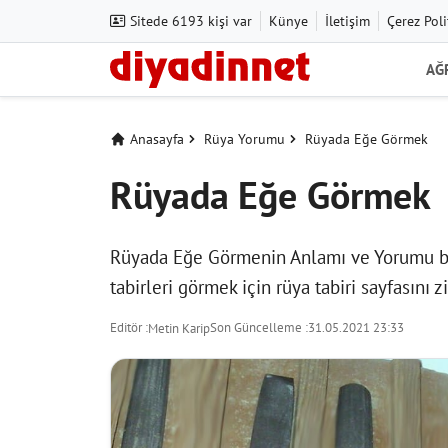
Sitede 6193 kişi var
Künye
İletişim
Çerez Poli
AĞ
Anasayfa
Rüya Yorumu
Rüyada Eğe Görmek
Rüyada Eğe Görmek
Rüyada Eğe Görmenin Anlamı ve Yorumu baş
tabirleri görmek için
rüya tabiri
sayfasını zi
Editör :
Son Güncelleme :
31.05.2021 23:33
Metin Karip