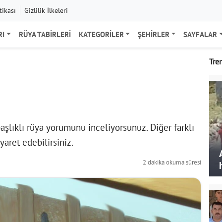
tikası
Gizlilik İlkeleri
RI
RÜYA TABIRLERI
KATEGORILER
ŞEHIRLER
SAYFALAR
Tre
lıklı rüya yorumunu inceliyorsunuz. Diğer farklı
yaret edebilirsiniz.
2 dakika okuma süresi