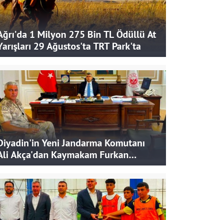
Ağrı'da 1 Milyon 275 Bin TL Ödüllü At
Yarışları 29 Ağustos'ta TRT Park'ta
Diyadin'in Yeni Jandarma Komutanı
Ali Akça'dan Kaymakam Furkan
Korkusuz'a Ziyaret