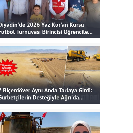
Diyadin'de 2026 Yaz Kur'an Kursu
Futbol Turnuvası Birincisi Öğrencilere
Hediye
7 Biçerdöver Aynı Anda Tarlaya Girdi:
Gurbetçilerin Desteğiyle Ağrı'da
Bereketli Hasat