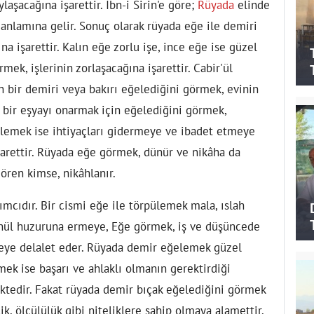
ylaşacağına işarettir. İbn-i Sirin'e göre;
Rüyada
elinde
 anlamına gelir. Sonuç olarak rüyada eğe ile demiri
a işarettir. Kalın eğe zorlu işe, ince eğe ise güzel
rmek, işlerinin zorlaşacağına işarettir. Cabir'ül
n bir demiri veya bakırı eğelediğini görmek, evinin
bi bir eşyayı onarmak için eğelediğini görmek,
elemek ise ihtiyaçları gidermeye ve ibadet etmeye
işarettir. Rüyada eğe görmek, dünür ve nikâha da
gören kimse, nikâhlanır.
mcıdır. Bir cismi eğe ile törpülemek mala, ıslah
önül huzuruna ermeye, Eğe görmek, iş ve düşüncede
mseye delalet eder. Rüyada demir eğelemek güzel
mek ise başarı ve ahlaklı olmanın gerektirdiği
ektedir. Fakat rüyada demir bıçak eğelediğini görmek
ilik, ölçülülük gibi niteliklere sahip olmaya alamettir.