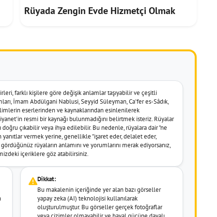
Rüyada Zengin Evde Hizmetçi Olmak
leri, farklı kişilere göre değişik anlamlar taşıyabilir ve çeşitli
umları, İmam Abdülgani Nablusi, Seyyid Süleyman, Ca'fer es-Sâdık,
imlerin eserlerinden ve kaynaklarından esinlenilerek
k Diyanet'in resmi bir kaynağı bulunmadığını belirtmek isteriz. Rüyalar
doğru çıkabilir veya ihya edilebilir. Bu nedenle, rüyalara dair "ne
 yanıtlar vermek yerine, genellikle "işaret eder, delalet eder,
er gördüğünüz rüyaların anlamını ve yorumlarını merak ediyorsanız,
izdeki içeriklere göz atabilirsiniz.
Dikkat:
Bu makalenin içeriğinde yer alan bazı görseller
n
yapay zeka (AI) teknolojisi kullanılarak
oluşturulmuştur. Bu görseller gerçek fotoğraflar
veya çizimler olmayabilir ve hayal gücüne dayalı