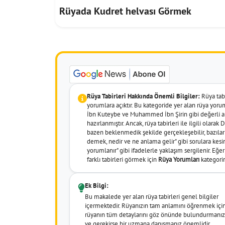
Rüyada Kudret helvası Görmek
Rüya Tabirleri Hakkında Önemli Bilgiler:
Rüya tabir
yorumlara açıktır. Bu kategoride yer alan rüya yor
İbn Kuteybe ve Muhammed İbn Şirin gibi değerli al
hazırlanmıştır. Ancak, rüya tabirleri ile ilgili olara
bazen beklenmedik şekilde gerçekleşebilir, bazıları 
demek, nedir ve ne anlama gelir" gibi sorulara kesin
yorumlanır" gibi ifadelerle yaklaşım sergilenir. Eğ
farklı tabirleri görmek için
Rüya Yorumları
kategorim
Ek Bilgi:
Bu makalede yer alan rüya tabirleri genel bilgiler
içermektedir. Rüyanızın tam anlamını öğrenmek içi
rüyanın tüm detaylarını göz önünde bulundurmanız
ve gerekirse bir uzmana danışmanız önemlidir.