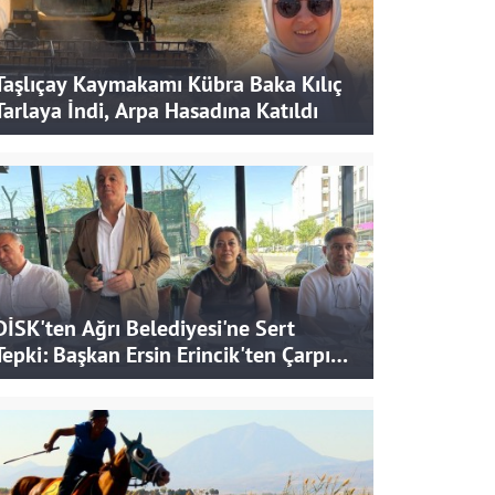
Taşlıçay Kaymakamı Kübra Baka Kılıç
Tarlaya İndi, Arpa Hasadına Katıldı
DİSK'ten Ağrı Belediyesi'ne Sert
Tepki: Başkan Ersin Erincik'ten Çarpıcı
İddialar