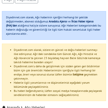
Diyadinnet.com olarak, Ağrı haberinin içeriğini herhangi bir şekilde
değiştirmeden, abonesi olduğumuz
Anadolu Ajansı
ve
İhlas Haber Ajansı
(İHA)'dan
aldığımız haliyle sizlere sunuyoruz. Ağrı Haberleri kategorisindeki bu
haberin doğruluğu ve güvenilirliği ile ilgili tüm hukuki sorumluluk ilgili haber
ajanslarına aittir..
Diyadinnet.com olarak, sizlere en güncel ve doğru haberleri sunmayı
ilke ediniyoruz. Ağrı'daki sondakika tüm Güncel Ağrı, Ağrı Hırsızlık ve
Ağrı Kovancık'ta çalınan 23 büyükbaş hayvan Balık Gölü'nde kameraya
takıldı haberine buradan ulaşın!
Diyadinnet.com'u daha da geliştirmek için sizden gelen geri bildirimler
bizim için çok önemlidir. Haberlerimizin içeriğiyle ilgili herhangi bir
endişe, öneri veya sorunuz olursa lütfen bizimle
iletişime
geçmekten
çekinmeyin.
Haberle ilgili yorumlarınızı ve düşüncelerinizi aşağıdaki yorum
bölümünde paylaşabilirsiniz.
Bu haberi beğendiyseniz, lütfen sosyal medya hesaplarınızda paylaşarak
sevdiklerinizin de haberdar olmasını sağlayabilirsiniz.
Anasayfa
Ağrı Haberleri