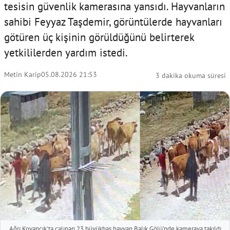
tesisin güvenlik kamerasına yansıdı. Hayvanların
sahibi Feyyaz Taşdemir, görüntülerde hayvanları
götüren üç kişinin görüldüğünü belirterek
yetkililerden yardım istedi.
Metin Karip
05.08.2026 21:53
3 dakika okuma süresi
Ağrı Kovancık'ta çalınan 23 büyükbaş hayvan Balık Gölü'nde kameraya takıldı