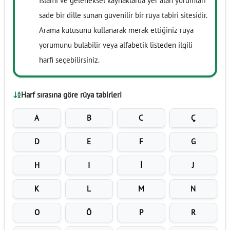
İslami ve geleneksel kaynaklarda yer alan yorumları
sade bir dille sunan güvenilir bir rüya tabiri sitesidir.
Arama kutusunu kullanarak merak ettiğiniz rüya
yorumunu bulabilir veya alfabetik listeden ilgili
harfi seçebilirsiniz.
Harf sırasına göre rüya tabirleri
A
B
C
Ç
D
E
F
G
H
I
İ
J
K
L
M
N
O
Ö
P
R