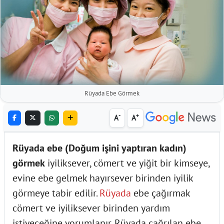
Rüyada Ebe Görmek
-
+
A
A
Rüyada ebe (Doğum işini yaptıran kadın)
görmek
iyiliksever, cömert ve yiğit bir kimseye,
evine ebe gelmek hayırsever birinden iyilik
görmeye tabir edilir.
Rüyada
ebe çağırmak
cömert ve iyiliksever birinden yardım
istiyeceğine yorumlanır. Rüyada çağrılan ebe