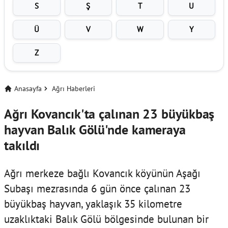
S
Ş
T
U
Ü
V
W
Y
Z
Anasayfa
Ağrı Haberleri
Ağrı Kovancık'ta çalınan 23 büyükbaş
hayvan Balık Gölü'nde kameraya
takıldı
Ağrı merkeze bağlı Kovancık köyünün Aşağı
Subaşı mezrasında 6 gün önce çalınan 23
büyükbaş hayvan, yaklaşık 35 kilometre
uzaklıktaki Balık Gölü bölgesinde bulunan bir