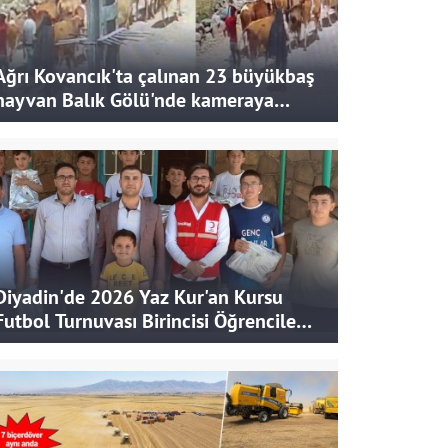
Ağrı Kovancık'ta çalınan 23 büyükbaş
hayvan Balık Gölü'nde kameraya
takıldı
Diyadin'de 2026 Yaz Kur'an Kursu
Futbol Turnuvası Birincisi Öğrencilere
Hediye