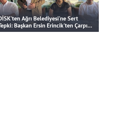
DİSK'ten Ağrı Belediyesi'ne Sert
Tepki: Başkan Ersin Erincik'ten Çarpıcı
İddialar