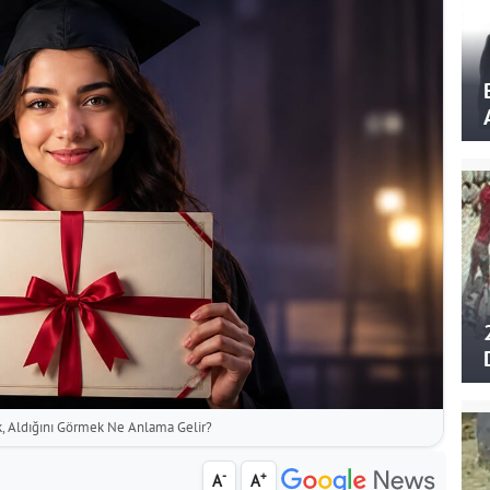
 Aldığını Görmek Ne Anlama Gelir?
-
+
A
A