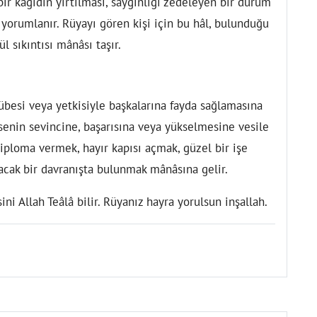
bir kâğıdın yırtılması, saygınlığı zedeleyen bir durum
 yorumlanır. Rüyayı gören kişi için bu hâl, bulunduğu
 sıkıntısı mânâsı taşır.
übesi veya yetkisiyle başkalarına fayda sağlamasına
msenin sevincine, başarısına veya yükselmesine vesile
iploma vermek, hayır kapısı açmak, güzel bir işe
lacak bir davranışta bulunmak mânâsına gelir.
ni Allah Teâlâ bilir. Rüyanız hayra yorulsun inşallah.