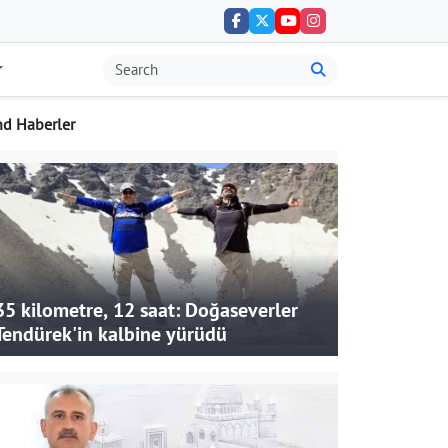
nd Haberler
35 kilometre, 12 saat: Doğaseverler
Tendürek'in kalbine yürüdü