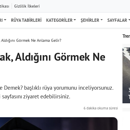
tikası
Gizlilik İlkeleri
RI
RÜYA TABIRLERI
KATEGORILER
ŞEHIRLER
SAYFALAR
Tre
 Aldığını Görmek Ne Anlama Gelir?
k, Aldığını Görmek Ne
e Demek? başlıklı rüya yorumunu inceliyorsunuz.
i
sayfasını ziyaret edebilirsiniz.
6 dakika okuma süresi