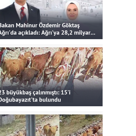
Bakan Mahinur Özdemir Göktaş
Ağrı'da açıkladı: Ağrı'ya 28,2 milyar
liralık yatırım ve destek sağlandı
23 büyükbaş çalınmıştı: 15'i
Doğubayazıt'ta bulundu