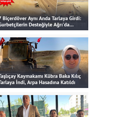
7 Biçerdöver Aynı Anda Tarlaya Girdi:
Gurbetçilerin Desteğiyle Ağrı'da
Bereketli Hasat
Taşlıçay Kaymakamı Kübra Baka Kılıç
Tarlaya İndi, Arpa Hasadına Katıldı