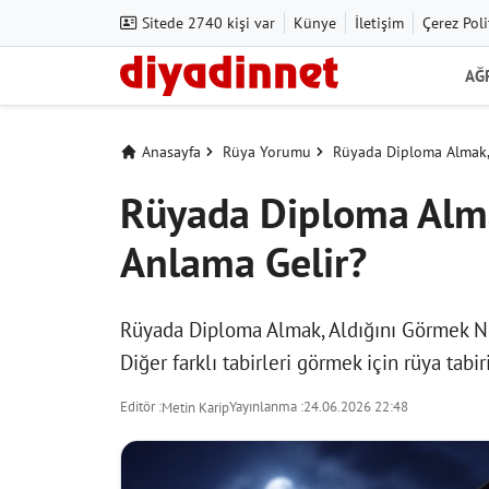
Sitede 2740 kişi var
Künye
İletişim
Çerez Poli
AĞ
Anasayfa
Rüya Yorumu
Rüyada Diploma Almak,
Rüyada Diploma Alma
Anlama Gelir?
Rüyada Diploma Almak, Aldığını Görmek N
Diğer farklı tabirleri görmek için
rüya tabir
Editör :
Yayınlanma :
24.06.2026 22:48
Metin Karip