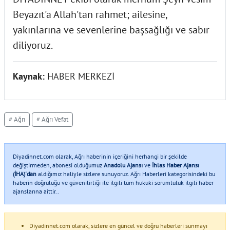
Beyazıt'a Allah'tan rahmet; ailesine,
yakınlarına ve sevenlerine başsağlığı ve sabır
diliyoruz.
Kaynak:
HABER MERKEZİ
# Ağrı
# Ağrı Vefat
Diyadinnet.com olarak, Ağrı haberinin içeriğini herhangi bir şekilde
değiştirmeden, abonesi olduğumuz
Anadolu Ajansı
ve
İhlas Haber Ajansı
(İHA)'dan
aldığımız haliyle sizlere sunuyoruz. Ağrı Haberleri kategorisindeki bu
haberin doğruluğu ve güvenilirliği ile ilgili tüm hukuki sorumluluk ilgili haber
ajanslarına aittir..
Diyadinnet.com olarak, sizlere en güncel ve doğru haberleri sunmayı