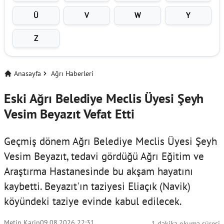
Ü
V
W
Y
Z
Anasayfa
Ağrı Haberleri
Eski Ağrı Belediye Meclis Üyesi Şeyh
Vesim Beyazıt Vefat Etti
Geçmiş dönem Ağrı Belediye Meclis Üyesi Şeyh
Vesim Beyazıt, tedavi gördüğü Ağrı Eğitim ve
Araştırma Hastanesinde bu akşam hayatını
kaybetti. Beyazıt'ın taziyesi Eliaçık (Navik)
köyündeki taziye evinde kabul edilecek.
Metin Karip
09.08.2026 22:31
1 dakika okuma süresi