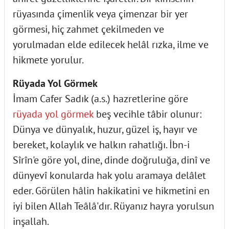
rüyasında çimenlik veya çimenzar bir yer
görmesi, hiç zahmet çekilmeden ve
yorulmadan elde edilecek helâl rızka, ilme ve
hikmete yorulur.
Rüyada Yol Görmek
İmam Cafer Sadık (a.s.) hazretlerine göre
rüyada yol görmek
beş vecihle tâbir olunur:
Dünya ve dünyalık, huzur, güzel iş, hayır ve
bereket, kolaylık ve halkın rahatlığı. İbn-i
Sîrîn'e göre yol, dine, dinde doğruluğa, dinî ve
dünyevî konularda hak yolu aramaya delâlet
eder. Görülen hâlin hakikatini ve hikmetini en
iyi bilen Allah Teâlâ'dır. Rüyanız hayra yorulsun
inşallah.