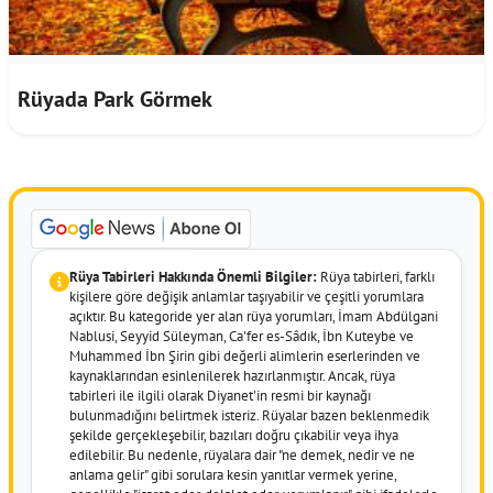
Rüyada Park Görmek
Rüya Tabirleri Hakkında Önemli Bilgiler:
Rüya tabirleri, farklı
kişilere göre değişik anlamlar taşıyabilir ve çeşitli yorumlara
açıktır. Bu kategoride yer alan rüya yorumları, İmam Abdülgani
Nablusi, Seyyid Süleyman, Ca'fer es-Sâdık, İbn Kuteybe ve
Muhammed İbn Şirin gibi değerli alimlerin eserlerinden ve
kaynaklarından esinlenilerek hazırlanmıştır. Ancak, rüya
tabirleri ile ilgili olarak Diyanet'in resmi bir kaynağı
bulunmadığını belirtmek isteriz. Rüyalar bazen beklenmedik
şekilde gerçekleşebilir, bazıları doğru çıkabilir veya ihya
edilebilir. Bu nedenle, rüyalara dair "ne demek, nedir ve ne
anlama gelir" gibi sorulara kesin yanıtlar vermek yerine,