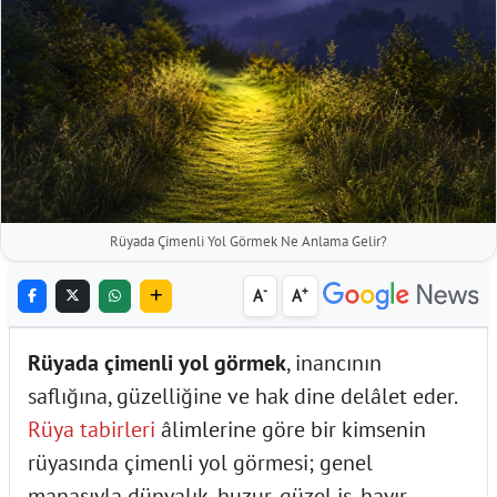
Rüyada Çimenli Yol Görmek Ne Anlama Gelir?
-
+
A
A
Rüyada çimenli yol görmek
, inancının
saflığına, güzelliğine ve hak dine delâlet eder.
Rüya tabirleri
âlimlerine göre bir kimsenin
rüyasında çimenli yol görmesi; genel
manasıyla dünyalık, huzur, güzel iş, hayır,