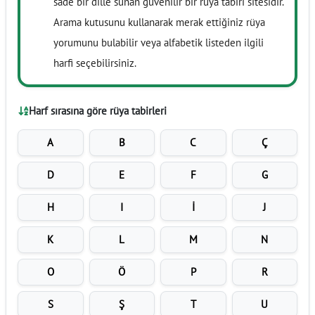
sade bir dille sunan güvenilir bir rüya tabiri sitesidir.
Arama kutusunu kullanarak merak ettiğiniz rüya
yorumunu bulabilir veya alfabetik listeden ilgili
harfi seçebilirsiniz.
Harf sırasına göre rüya tabirleri
A
B
C
Ç
D
E
F
G
H
I
İ
J
K
L
M
N
O
Ö
P
R
S
Ş
T
U