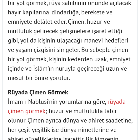
bir yol görmek, rüya sahibinin önünde açılacak
hayır kapılarına, dindarlığa, berekete ve
emniyete delâlet eder. Çimen, huzur ve
mutluluk getirecek gelişmelere işaret ettiği
gibi, yol da kişinin ulaşacağı manevi hedefleri
ve yaşam çizgisini simgeler. Bu sebeple çimen
bir yol görmek, kişinin kederden uzak, emniyet
içinde ve İslâm'ın nuruyla geçireceği uzun ve
mesut bir ömre yorulur.
Rüyada Çimen Görmek
İmam-ı Nablusî'nin yorumlarına göre,
rüyada
çimen görmek
; huzur ve mutlulukla tabir
olunur. Çimen ayrıca dünya ve ahiret saadetine,
her çeşit yeşillik ise dünya nimetlerine ve
ahiret güzelliklerine işarettir. Bir kimsenin