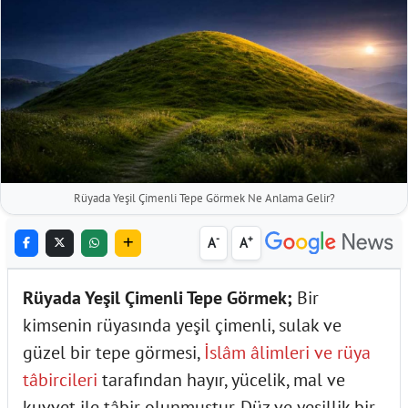
Rüyada Yeşil Çimenli Tepe Görmek Ne Anlama Gelir?
-
+
A
A
Rüyada Yeşil Çimenli Tepe Görmek;
Bir
kimsenin rüyasında yeşil çimenli, sulak ve
güzel bir tepe görmesi,
İslâm âlimleri ve rüya
tâbircileri
tarafından hayır, yücelik, mal ve
kuvvet ile tâbir olunmuştur. Düz ve yeşillik bir