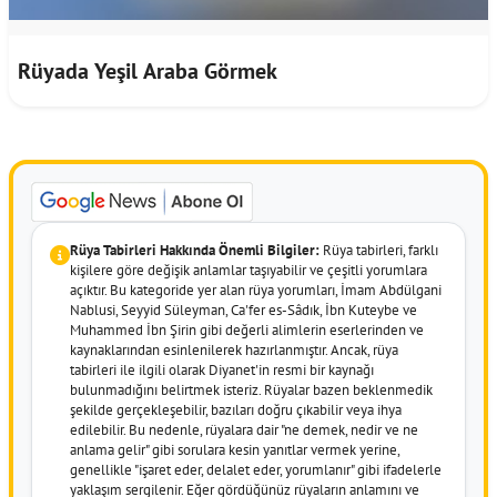
Rüyada Yeşil Araba Görmek
Rüya Tabirleri Hakkında Önemli Bilgiler:
Rüya tabirleri, farklı
kişilere göre değişik anlamlar taşıyabilir ve çeşitli yorumlara
açıktır. Bu kategoride yer alan rüya yorumları, İmam Abdülgani
Nablusi, Seyyid Süleyman, Ca'fer es-Sâdık, İbn Kuteybe ve
Muhammed İbn Şirin gibi değerli alimlerin eserlerinden ve
kaynaklarından esinlenilerek hazırlanmıştır. Ancak, rüya
tabirleri ile ilgili olarak Diyanet'in resmi bir kaynağı
bulunmadığını belirtmek isteriz. Rüyalar bazen beklenmedik
şekilde gerçekleşebilir, bazıları doğru çıkabilir veya ihya
edilebilir. Bu nedenle, rüyalara dair "ne demek, nedir ve ne
anlama gelir" gibi sorulara kesin yanıtlar vermek yerine,
genellikle "işaret eder, delalet eder, yorumlanır" gibi ifadelerle
yaklaşım sergilenir. Eğer gördüğünüz rüyaların anlamını ve