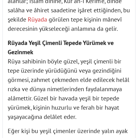
alanlar; İslâm dinine, Kur'ân-ı Kerîm'e, dinde
salâha ve âhiret saadetine işâret ettiğinden, bu
şekilde
Rüyada
görülen tepe kişinin mânevî
derecesinin yükseleceği anlamına da gelir.
Rüyada Yeşil Çimenli Tepede Yürümek ve
Gezinmek
Rüya sahibinin böyle güzel, yeşil çimenli bir
tepe üzerinde yürüdüğünü veya gezindiğini
görmesi, zahmet çekmeden elde edilecek helâl
rızka ve dünya nimetlerinden faydalanmaya
alâmettir. Güzel bir havada yeşil bir tepede
yürümek, kişinin huzurlu ve ferah bir hayat
yaşayacağına delâlet eder.
Eğer kişi bu yeşil çimenler üzerinde yalın ayak