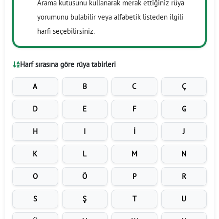
Arama kutusunu kullanarak merak ettiğiniz rüya
yorumunu bulabilir veya alfabetik listeden ilgili
harfi seçebilirsiniz.
Harf sırasına göre rüya tabirleri
A
B
C
Ç
D
E
F
G
H
I
İ
J
K
L
M
N
O
Ö
P
R
S
Ş
T
U