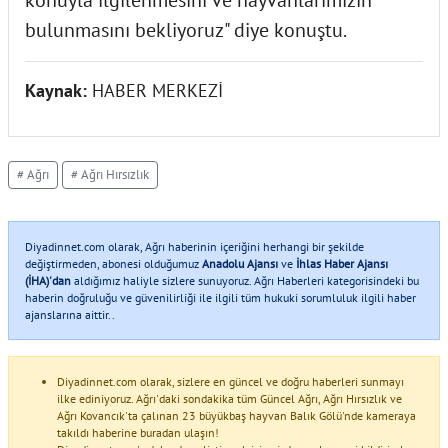
bulunmasını bekliyoruz" diye konuştu.
Kaynak:
HABER MERKEZİ
# Ağrı
# Ağrı Hırsızlık
Diyadinnet.com olarak, Ağrı haberinin içeriğini herhangi bir şekilde
değiştirmeden, abonesi olduğumuz
Anadolu Ajansı
ve
İhlas Haber Ajansı
(İHA)'dan
aldığımız haliyle sizlere sunuyoruz. Ağrı Haberleri kategorisindeki bu
haberin doğruluğu ve güvenilirliği ile ilgili tüm hukuki sorumluluk ilgili haber
ajanslarına aittir..
Diyadinnet.com olarak, sizlere en güncel ve doğru haberleri sunmayı
ilke ediniyoruz. Ağrı'daki sondakika tüm Güncel Ağrı, Ağrı Hırsızlık ve
Ağrı Kovancık'ta çalınan 23 büyükbaş hayvan Balık Gölü'nde kameraya
takıldı haberine buradan ulaşın!