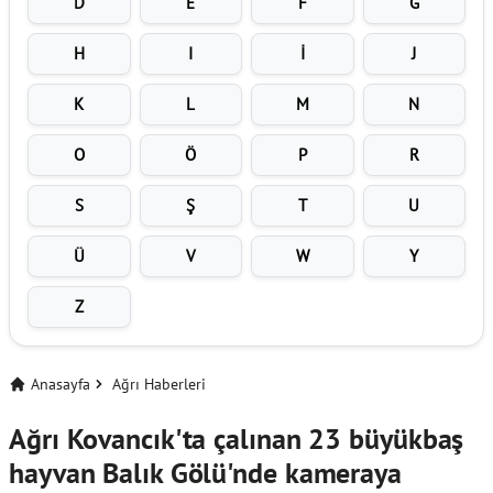
D
E
F
G
H
I
İ
J
K
L
M
N
O
Ö
P
R
S
Ş
T
U
Ü
V
W
Y
Z
Anasayfa
Ağrı Haberleri
Ağrı Kovancık'ta çalınan 23 büyükbaş
hayvan Balık Gölü'nde kameraya