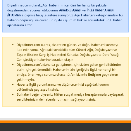
Diyadinnet.com olarak, Ağrı haberinin içeriğini herhangi bir şekilde
değiştirmeden, abonesi olduğumuz
Anadolu Ajansı
ve
İhlas Haber Ajansı
(İHA)'dan
aldığımız haliyle sizlere sunuyoruz. Ağrı Haberleri kategorisindeki bu
haberin doğruluğu ve güvenilirliği ile ilgili tüm hukuki sorumluluk ilgili haber
ajanslarına aittir..
Diyadinnet.com olarak, sizlere en güncel ve doğru haberleri sunmayı
ilke ediniyoruz. Ağrı'daki sondakika tüm Güncel Ağrı, Doğubayazıt ve
Taşkın Riskine Karşı İş Makineleri Sahada: Doğubayazıt'ta Dere Yatağı
Genişletiliyor haberine buradan ulaşın!
Diyadinnet.com'u daha da geliştirmek için sizden gelen geri bildirimler
bizim için çok önemlidir. Haberlerimizin içeriğiyle ilgili herhangi bir
endişe, öneri veya sorunuz olursa lütfen bizimle
iletişime
geçmekten
çekinmeyin.
Haberle ilgili yorumlarınızı ve düşüncelerinizi aşağıdaki yorum
bölümünde paylaşabilirsiniz.
Bu haberi beğendiyseniz, lütfen sosyal medya hesaplarınızda paylaşarak
sevdiklerinizin de haberdar olmasını sağlayabilirsiniz.