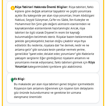
Rüya Tabirleri Hakkında Önemli Bilgiler:
Rüya tabirleri, farklı
kişilere göre değişik anlamlar taşıyabilir ve çeşitli yorumlara
açıktır. Bu kategoride yer alan rüya yorumları, İmam Abdülgani
Nablusi, Seyyid Süleyman, Ca'fer es-Sâdık, İbn Kuteybe ve
Muhammed İbn Şirin gibi değerli alimlerin eserlerinden ve
kaynaklarından esinlenilerek hazırlanmıştır. Ancak, rüya
tabirleri ile ilgili olarak Diyanet'in resmi bir kaynağı
bulunmadığını belirtmek isteriz. Rüyalar bazen beklenmedik
şekilde gerçekleşebilir, bazıları doğru çıkabilir veya ihya
edilebilir. Bu nedenle, rüyalara dair "ne demek, nedir ve ne
anlama gelir" gibi sorulara kesin yanıtlar vermek yerine,
genellikle "işaret eder, delalet eder, yorumlanır" gibi ifadelerle
yaklaşım sergilenir. Eğer gördüğünüz rüyaların anlamını ve
yorumlarını merak ediyorsanız, farklı tabirleri görmek için
Rüya
Yorumları
kategorimizdeki içeriklere göz atabilirsiniz.
Ek Bilgi:
Bu makalede yer alan rüya tabirleri genel bilgiler içermektedir.
Rüyanızın tam anlamını öğrenmek için rüyanın tüm detaylarını
göz önünde bulundurmanız ve gerekirse bir uzmana
danışmanız önemlidir.