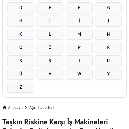
D
E
F
G
H
I
İ
J
K
L
M
N
O
Ö
P
R
S
Ş
T
U
Ü
V
W
Y
Z
Anasayfa
Ağrı Haberleri
Taşkın Riskine Karşı İş Makineleri