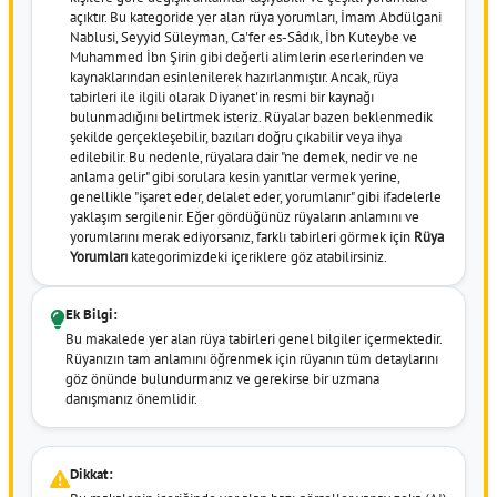
açıktır. Bu kategoride yer alan rüya yorumları, İmam Abdülgani
Nablusi, Seyyid Süleyman, Ca'fer es-Sâdık, İbn Kuteybe ve
Muhammed İbn Şirin gibi değerli alimlerin eserlerinden ve
kaynaklarından esinlenilerek hazırlanmıştır. Ancak, rüya
tabirleri ile ilgili olarak Diyanet'in resmi bir kaynağı
bulunmadığını belirtmek isteriz. Rüyalar bazen beklenmedik
şekilde gerçekleşebilir, bazıları doğru çıkabilir veya ihya
edilebilir. Bu nedenle, rüyalara dair "ne demek, nedir ve ne
anlama gelir" gibi sorulara kesin yanıtlar vermek yerine,
genellikle "işaret eder, delalet eder, yorumlanır" gibi ifadelerle
yaklaşım sergilenir. Eğer gördüğünüz rüyaların anlamını ve
yorumlarını merak ediyorsanız, farklı tabirleri görmek için
Rüya
Yorumları
kategorimizdeki içeriklere göz atabilirsiniz.
Ek Bilgi:
Bu makalede yer alan rüya tabirleri genel bilgiler içermektedir.
Rüyanızın tam anlamını öğrenmek için rüyanın tüm detaylarını
göz önünde bulundurmanız ve gerekirse bir uzmana
danışmanız önemlidir.
Dikkat: