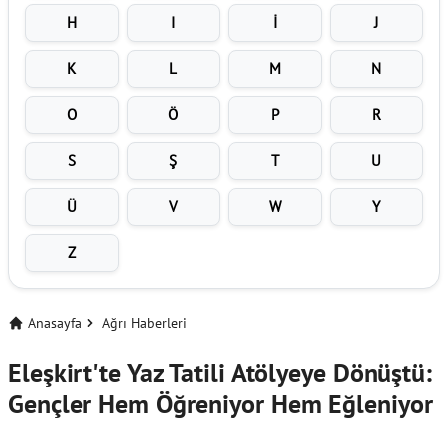
H
I
İ
J
K
L
M
N
O
Ö
P
R
S
Ş
T
U
Ü
V
W
Y
Z
Anasayfa
Ağrı Haberleri
Eleşkirt'te Yaz Tatili Atölyeye Dönüştü:
Gençler Hem Öğreniyor Hem Eğleniyor