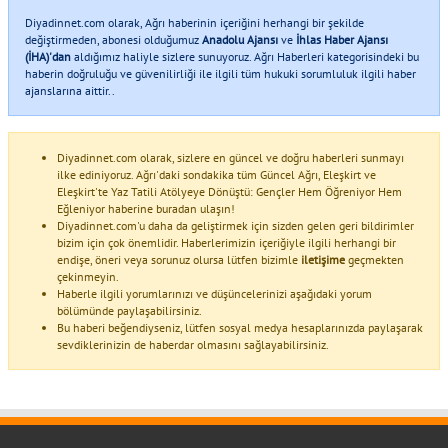
Diyadinnet.com olarak, Ağrı haberinin içeriğini herhangi bir şekilde
değiştirmeden, abonesi olduğumuz
Anadolu Ajansı
ve
İhlas Haber Ajansı
(İHA)'dan
aldığımız haliyle sizlere sunuyoruz. Ağrı Haberleri kategorisindeki bu
haberin doğruluğu ve güvenilirliği ile ilgili tüm hukuki sorumluluk ilgili haber
ajanslarına aittir..
Diyadinnet.com olarak, sizlere en güncel ve doğru haberleri sunmayı
ilke ediniyoruz. Ağrı'daki sondakika tüm Güncel Ağrı, Eleşkirt ve
Eleşkirt'te Yaz Tatili Atölyeye Dönüştü: Gençler Hem Öğreniyor Hem
Eğleniyor haberine buradan ulaşın!
Diyadinnet.com'u daha da geliştirmek için sizden gelen geri bildirimler
bizim için çok önemlidir. Haberlerimizin içeriğiyle ilgili herhangi bir
endişe, öneri veya sorunuz olursa lütfen bizimle
iletişime
geçmekten
çekinmeyin.
Haberle ilgili yorumlarınızı ve düşüncelerinizi aşağıdaki yorum
bölümünde paylaşabilirsiniz.
Bu haberi beğendiyseniz, lütfen sosyal medya hesaplarınızda paylaşarak
sevdiklerinizin de haberdar olmasını sağlayabilirsiniz.