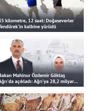
35 kilometre, 12 saat: Doğaseverler
Tendürek'in kalbine yürüdü
Bakan Mahinur Özdemir Göktaş
Ağrı'da açıkladı: Ağrı'ya 28,2 milyar
liralık yatırım ve destek sağlandı