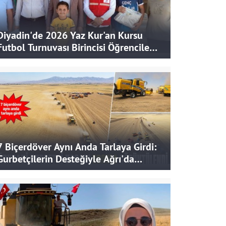
Diyadin'de 2026 Yaz Kur'an Kursu
Futbol Turnuvası Birincisi Öğrencilere
Hediye
7 Biçerdöver Aynı Anda Tarlaya Girdi:
Gurbetçilerin Desteğiyle Ağrı'da
Bereketli Hasat