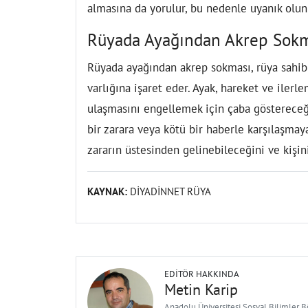
almasına da yorulur, bu nedenle uyanık olunm
Rüyada Ayağından Akrep Sok
Rüyada ayağından akrep sokması, rüya sahib
varlığına işaret eder. Ayak, hareket ve iler
ulaşmasını engellemek için çaba göstereceğ
bir zarara veya kötü bir haberle karşılaşmay
zararın üstesinden gelinebileceğini ve kişi
KAYNAK:
DİYADİNNET RÜYA
EDITÖR HAKKINDA
Metin Karip
Anadolu Üniversitesi Sosyal Bilimler 