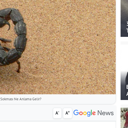
 Sokması Ne Anlama Gelir?
-
+
A
A