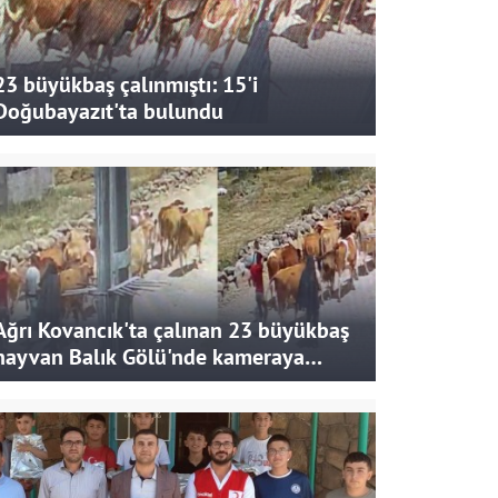
23 büyükbaş çalınmıştı: 15'i
Doğubayazıt'ta bulundu
Ağrı Kovancık'ta çalınan 23 büyükbaş
hayvan Balık Gölü'nde kameraya
takıldı