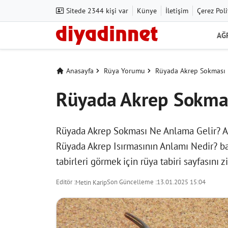
Sitede 2344 kişi var
Künye
İletişim
Çerez Poli
AĞ
Anasayfa
Rüya Yorumu
Rüyada Akrep Sokması 
Rüyada Akrep Sokmas
Rüyada Akrep Sokması Ne Anlama Gelir? Ak
Rüyada Akrep Isırmasının Anlamı Nedir? baş
tabirleri görmek için
rüya tabiri
sayfasını zi
Editör :
Son Güncelleme :
13.01.2025 15:04
Metin Karip