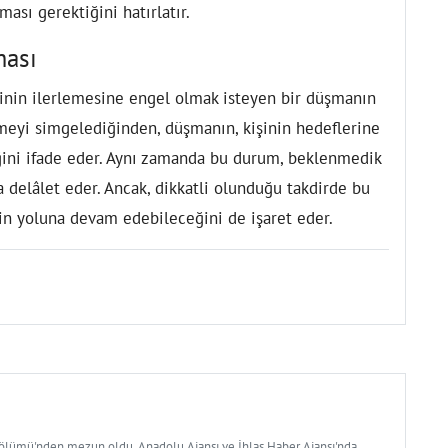
ası gerektiğini hatırlatır.
ması
inin ilerlemesine engel olmak isteyen bir düşmanın
lemeyi simgelediğinden, düşmanın, kişinin hedeflerine
ini ifade eder. Aynı zamanda bu durum, beklenmedik
a delâlet eder. Ancak, dikkatli olunduğu takdirde bu
nin yoluna devam edebileceğini de işaret eder.
Bölümü'nden mezun oldu. Anadolu Ajansı ve İhlas Haber Ajansı'nda