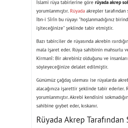
İslami rüya tabirlerine göre
rüyada akrep so
yorumlanmıştır.
Rüyada
akrepler tarafından s
İbn-i Sîrîn bu rüyayı "hoşlanmadığınız birin
işiteceğinize" şeklinde tabir etmiştir.
Bazı tabirciler de rüyasında akrebin ısırdığ
mala işaret eder. Rüya sahibinin mahsurlu ve
Kirmanî: Bir akrebiniz olduğunu ve insanlar
söyleyeceğinize delalet edilmiştir.
Günümüz çağdaş uleması ise rüyalarda akreb
alacağınıza işarettir şeklinde tabir ederler
yorumlanmıştır. Akrebi kendisini sokmadığı
sahibine gıybet eder, kıskanır.
Rüyada Akrep Tarafından