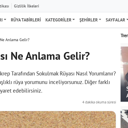
tikası
Gizlilik İlkeleri
RI
RÜYA TABIRLERI
KATEGORILER
ŞEHIRLER
SAYFALAR
Tre
Ne Anlama Gelir?
ı Ne Anlama Gelir?
rep Tarafından Sokulmak Rüyası Nasıl Yorumlanır?
lıklı rüya yorumunu inceliyorsunuz. Diğer farklı
yaret edebilirsiniz.
4 dakika okuma süresi