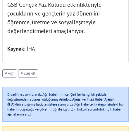
GSB Gençlik Yaz Kulübü etkinlikleriyle
çocukların ve gençlerin yaz dönemini
öğrenme, üretme ve sosyalleşmeyle
değerlendirmeleri amaçlanıyor.
Kaynak:
İHA
# Ağrı
# Eleşkirt
Diyadinnet.com olarak, Ağrı haberinin içeriğini herhangi bir şekilde
değiştirmeden, abonesi olduğumuz
Anadolu Ajansı
ve
İhlas Haber Ajansı
(İHA)'dan
aldığımız haliyle sizlere sunuyoruz. Ağrı Haberleri kategorisindeki bu
haberin doğruluğu ve güvenilirliği ile ilgili tüm hukuki sorumluluk ilgili haber
ajanslarına aittir..