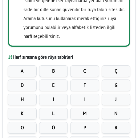
İslami ve geleneksel kaynaklarda yer alan yorumları
sade bir dille sunan güvenilir bir rüya tabiri sitesidir.
Arama kutusunu kullanarak merak ettiğiniz rüya
yorumunu bulabilir veya alfabetik listeden ilgili
harfi seçebilirsiniz.
Harf sırasına göre rüya tabirleri
A
B
C
Ç
D
E
F
G
H
I
İ
J
K
L
M
N
O
Ö
P
R